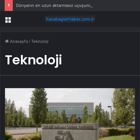
Dünyanın en uzun aktarmasız uçuşunda tarihi rekor: 24 saatten fazla havada kaldılar
Menü
Anasayfa
/
Teknoloji
Teknoloji