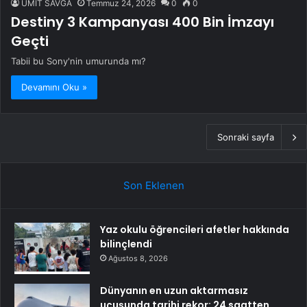
ÜMİT SAVĞA
Temmuz 24, 2026
0
0
Destiny 3 Kampanyası 400 Bin İmzayı
Geçti
Tabii bu Sony'nin umurunda mı?
Devamını Oku »
Sonraki sayfa
Son Eklenen
Yaz okulu öğrencileri afetler hakkında
bilinçlendi
Ağustos 8, 2026
Dünyanın en uzun aktarmasız
uçuşunda tarihi rekor: 24 saatten