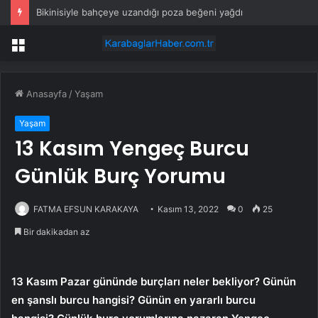
Bikinisiyle bahçeye uzandığı poza beğeni yağdı
Menü
Anasayfa
/
Yaşam
Yaşam
13 Kasım Yengeç Burcu
Günlük Burç Yorumu
FATMA EFSUN KARAKAYA
Kasım 13, 2022
0
25
Bir dakikadan az
13 Kasım Pazar gününde burçları neler bekliyor? Günün
en şanslı burcu hangisi? Günün en yararlı burcu