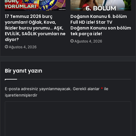
17 Temmuz 2026 burç
Doğanın Kanunu 6. bölüm
yorumları! Oğlak, Kova,
Full HD izle! Star TV
İkizler burcu yorumu… AŞK,
Doğanın Kanunu son bölüm
EVLİLİK, SAĞLIK yorumları ne
tek parça izle!
diyor?
Ağustos 4, 2026
Ağustos 4, 2026
Bir yanıt yazın
E-posta adresiniz yayınlanmayacak.
Gerekli alanlar
*
ile
işaretlenmişlerdir
Y
o
r
u