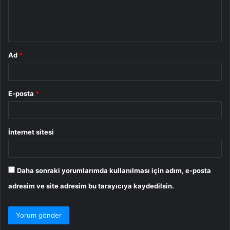
m
*
Ad
*
E-posta
*
İnternet sitesi
Daha sonraki yorumlarımda kullanılması için adım, e-posta
adresim ve site adresim bu tarayıcıya kaydedilsin.