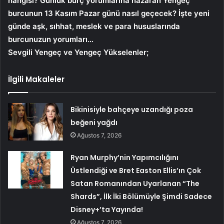
hangisi? Günlük burç yorumlarına nazaran Yengeç
burcunun 13
Kasım Pazar günü nasıl geçecek? İşte yeni
günde aşk, sıhhat, meslek ve para hususlarında
burcunuzun yorumları…
Sevgili Yengeç ve Yengeç Yükselenler;
İlgili Makaleler
Bikinisiyle bahçeye uzandığı poza
beğeni yağdı
Ağustos 7, 2026
Ryan Murphy’nin Yapımcılığını
Üstlendiği ve Bret Easton Ellis’ın Çok
Satan Romanından Uyarlanan “The
Shards”, İlk İki Bölümüyle Şimdi Sadece
Disney+’ta Yayında!
Ağustos 7, 2026