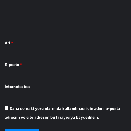
r
u
m
*
Ad
*
E-posta
*
İnternet sitesi
Daha sonraki yorumlarımda kullanılması için adım, e-posta
adresim ve site adresim bu tarayıcıya kaydedilsin.