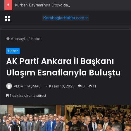
Kurban Bayramı’nda Otoyolda Yoğunluk
Menü
Anasayfa
/
Haber
Haber
AK Parti Ankara İl Başkanı
Ulaşım Esnaflarıyla Buluştu
VEDAT TAŞMALI
Kasım 10, 2023
0
11
1 dakika okuma süresi