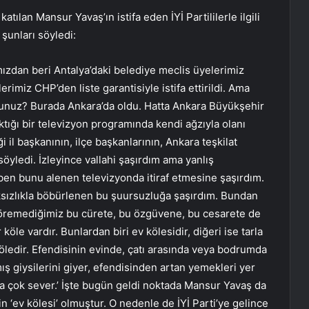
ılan Mansur Yavaş’ın istifa eden İYİ Partililerle ilgili
şunları söyledi:
mızdan beri Antalya’daki belediye meclis üyelerimiz
lerimiz CHP’den liste garantisiyle istifa ettirildi. Ama
usunuz? Burada Ankara’da oldu. Hatta Ankara Büyükşehir
ığı bir televizyon programında kendi ağzıyla olanı
diği il başkanının, ilçe başkanlarının, Ankara teşkilat
söyledi. İzleyince vallahi şaşırdım ama yanlış
 ben bunu alenen televizyonda itiraf etmesine şaşırdım.
aksızlıkla böbürlenen bu şuursuzluğa şaşırdım. Bundan
öremediğimiz bu cürete, bu özgüvene, bu cesarete de
 köle vardır. Bunlardan biri ev kölesidir, diğeri ise tarla
köledir. Efendisinin evinde, çatı arasında veya bodrumda
lmış giysilerini giyer, efendisinden artan yemekleri yer
ha çok sever.’ İşte bugün geldi noktada Mansur Yavaş da
 ‘ev kölesi’ olmuştur. O nedenle de İYİ Parti’ye gelince