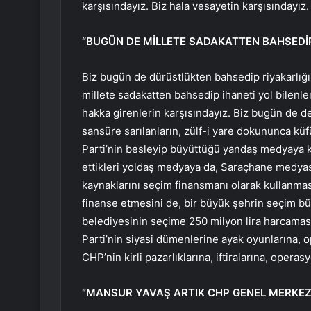
karşısındayız. Biz hala vesayetin karşısındayız.
“BUGÜN DE MİLLETE SADAKATTEN BAHSEDİP 
Biz bugün de dürüstlükten bahsedip riyakarlığın
millete sadakatten bahsedip ihaneti yol bilenl
hakka girenlerin karşısındayız. Biz bugün de 
sansüre sarılanların, zülf-i yare dokununca küf
Parti’nin besleyip büyüttüğü yandaş medyaya k
ettikleri yoldaş medyaya da, Saraçhane medyasın
kaynaklarını seçim finansmanı olarak kullanmas
finanse etmesini de, bir büyük şehrin seçim büt
belediyesinin seçime 250 milyon lira harcamasın
Parti’nin siyasi dümenlerine ayak oyunlarına,
CHP’nin kirli pazarlıklarına, iftiralarına, oper
“MANSUR YAVAŞ ARTIK CHP GENEL MERKEZİ’