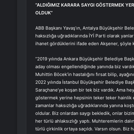
“ALDIĞIMIZ KARARA SAYGI GÖSTERMEK YERİ
OLDUK”
ABB Başkanı Yavaş’ın, Antalya Büyükşehir Bel
haksızlığa uğradıklarında İYİ Parti olarak yanl
ihanet gördüklerini ifade eden Akşener, şöyle 
“2019 yılında Ankara Büyükşehir Belediye Başk
aday olması engellendiğinde yanında biz vardı
Muhittin Böcek’in hastalığını fırsat bilip, ayağı
2022 yılında İstanbul Büyükşehir Belediye Baş
Saraçhane’ye koşan bir tek biz vardık. Ama hey
göstermek yerine hepsinin teker teker hainlik et
zamanlar haksızlığa uğradıklarında yanına ko
oldular. Biz onlardan saygı bekledik, onlar biz
her türlü ahlaksızlığı yaptı. Muhteremlerin dal
türlü çirkinlik ortaya saçıldı. Varsın olsun. Biz 