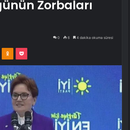
günün Zorbaları
0
6
4 dakika okuma süresi
VKontakte
Odnoklassniki
Pocket