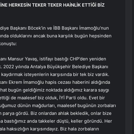
NE HERKESİN TEKER TEKER HAİNLİK ETTİĞİ BİZ
ediye Başkanı Böcek’in ve İBB Başkanı İmamoğlu’nun
arında olduklarını ancak buna karşılık bugün hepsinden
konuştu:
anı Mansur Yavaş, istifayı bastığı CHP’den yeniden
k. 2022 yılında Antalya Büyükşehir Belediye Başkanı
nı kaydırmak isteyenlerin karşısında bir tek biz vardık.
kanı Ekrem İmamoğlu hapis cezası haberini aldığında
hat bugün geldiğimiz noktada aldığımız karara saygı
tiği de maalesef biz olduk, İYİ Parti oldu. Evet bir
ştuğumuz dünün mağdurları, maalesef bugünün zorbaları
im parya gördü. Biz onlardan ahlak bekledik, onlar bize
ına bastığımız anda takkeler düştü, keller göründü. Her
hala haksızlığın karşısındayız. Biz hala zorbaların