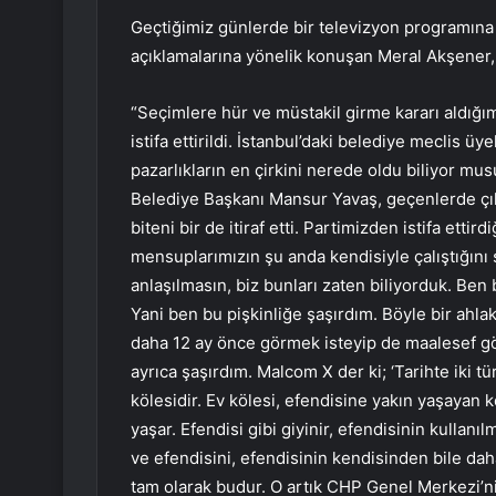
Geçtiğimiz günlerde bir televizyon programına kat
açıklamalarına yönelik konuşan Meral Akşener, 
“Seçimlere hür ve müstakil girme kararı aldığı
istifa ettirildi. İstanbul’daki belediye meclis üye
pazarlıkların en çirkini nerede oldu biliyor m
Belediye Başkanı Mansur Yavaş, geçenlerde çıkt
biteni bir de itiraf etti. Partimizden istifa ettir
mensuplarımızın şu anda kendisiyle çalıştığını 
anlaşılmasın, biz bunları zaten biliyorduk. Ben
Yani ben bu pişkinliğe şaşırdım. Böyle bir ahl
daha 12 ay önce görmek isteyip de maalesef g
ayrıca şaşırdım. Malcom X der ki; ‘Tarihte iki tür
kölesidir. Ev kölesi, efendisine yakın yaşayan 
yaşar. Efendisi gibi giyinir, efendisinin kullanı
ve efendisini, efendisinin kendisinden bile da
tam olarak budur. O artık CHP Genel Merkezi’nin