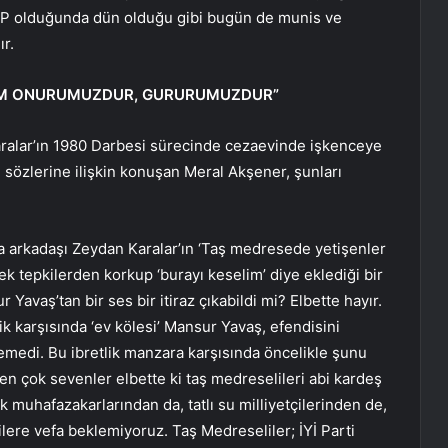
HP olduğunda dün olduğu gibi bugün de munis ve
ır.
BİZİM ONURUMUZDUR, GURURUMUZDUR”
alar’ın 1980 Darbesi sürecinde cezaevinde işkenceye
 sözlerine ilişkin konuşan Meral Akşener, şunları
va arkadaşı Zeydan Karalar’ın ‘Taş medresede yetişenler
k tepkilerden korkup ‘burayı keselim’ diye eklediği bir
Yavaş’tan bir ses bir itiraz çıkabildi mi? Elbette hayır.
k karşısında ‘ev kölesi’ Mansur Yavaş, efendisini
yemedi. Bu ibretlik manzara karşısında öncelikle şunu
den çok sevenler elbette ki taş medreselileri abi kardeş
k muhafazakarlarından da, tatlı su milliyetçilerinden de,
lere vefa beklemiyoruz. Taş Medreseliler; İYİ Parti