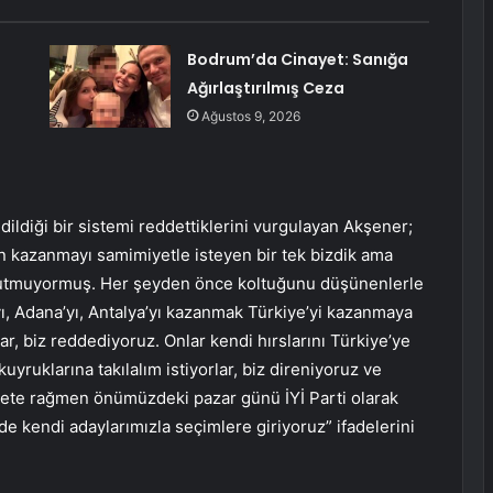
Bodrum’da Cinayet: Sanığa
Ağırlaştırılmış Ceza
ı
Ağustos 9, 2026
edildiği bir sistemi reddettiklerini vurgulayan Akşener;
n kazanmayı samimiyetle isteyen bir tek bizdik ama
it tutmuyormuş. Her şeyden önce koltuğunu düşünenlerle
yı, Adana’yı, Antalya’yı kazanmak Türkiye’yi kazanmaya
lar, biz reddediyoruz. Onlar kendi hırslarını Türkiye’ye
uyruklarına takılalım istiyorlar, biz direniyoruz ve
hanete rağmen önümüzdeki pazar günü İYİ Parti olarak
zde kendi adaylarımızla seçimlere giriyoruz” ifadelerini