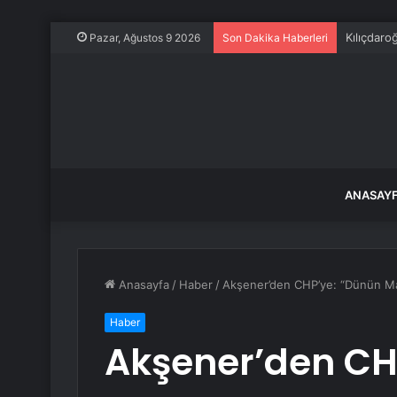
Kılıçdaro
Pazar, Ağustos 9 2026
Son Dakika Haberleri
ANASAY
Anasayfa
/
Haber
/
Akşener’den CHP’ye: “Dünün Ma
Haber
Akşener’den CH