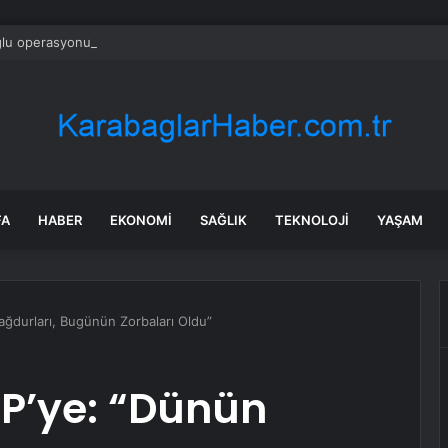
ğlu operasyonu çekti! Genel merkezde çalışan 24 kişi işten çıkarıldı
FA
HABER
EKONOMI
SAĞLIK
TEKNOLOJI
YAŞAM
ğdurları, Bugünün Zorbaları Oldu”
P’ye: “Dünün