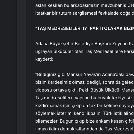
aslan kesilen bu arkadaşımızın mevzubahis C
itaatkar bir tutum sergilemesi fevkalade doğald
“TAŞ MEDRESELİLER; İYİ PARTİ OLARAK 
Adana Büyükşehir Belediye Başkanı Zeydan Kar
uğrayan ülkücüler olan Taş Medreselilere karşı
kaydetti:
“Bildiğiniz gibi Mansur Yavaş’ın Adana’daki da
bizim kardeşimiz olmaz’ dediği, sonra da gelece
videosu ortaya çıktı. Peki ‘Büyük Ülkücü’ Mansur 
Taş medreselilere yapılan bu büyük terbiyesizli
kızdırmamak için çıkıp da tek bir kelime söyle
söylemek isterim; kendi ikbalini Türk istiklalin
bilemezler. Bugün çıkıp bize ahkam kesen çiftli
ılıman iklim demokratlarından da Taş Medreseli