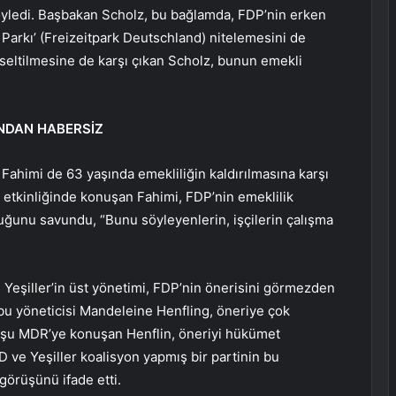
söyledi. Başbakan Scholz, bu bağlamda, FDP’nin erken
Parkı’ (Freizeitpark Deutschland) nitelemesini de
kseltilmesine de karşı çıkan Scholz, bunun emekli
INDAN HABERSİZ
Fahimi de 63 yaşında emekliliğin kaldırılmasına karşı
 etkinliğinde konuşan Fahimi, FDP’nin emeklilik
uğunu savundu, “Bunu söyleyenlerin, işçilerin çalışma
n Yeşiller’in üst yönetimi, FDP’nin önerisini görmezden
bu yöneticisi Mandeleine Henfling, öneriye çok
uluşu MDR’ye konuşan Henflin, öneriyi hükümet
SPD ve Yeşiller koalisyon yapmış bir partinin bu
görüşünü ifade etti.