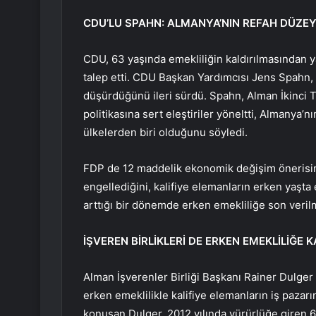
CDU’LU SPAHN: ALMANYA’NIN REFAH DÜZE
CDU, 63 yaşında emekliliğin kaldırılmasından y
talep etti. CDU Başkan Yardımcısı Jens Spahn, 
düşürdüğünü ileri sürdü. Spahn, Alman İkinci 
politikasına sert eleştiriler yöneltti, Almanya
ülkelerden biri olduğunu söyledi.
FDP de 12 maddelik ekonomik değişim önerisin
engellediğini, kalifiye elemanların erken yaşta e
arttığı bir dönemde erken emekliliğe son veril
İŞVEREN BİRLİKLERİ DE ERKEN EMEKLİLİĞE K
Alman İşverenler Birliği Başkanı Rainer Dulger
erken emeklilikle kalifiye elemanların iş pazar
konuşan Dulger, 2012 yılında yürürlüğe giren 6