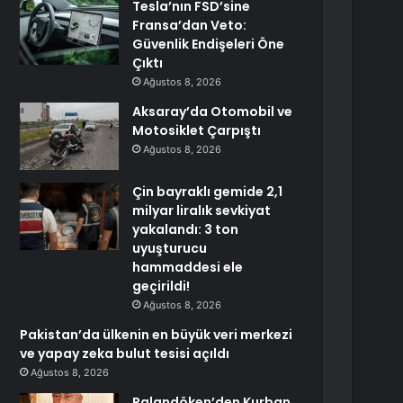
Tesla’nın FSD’sine
Fransa’dan Veto:
Güvenlik Endişeleri Öne
Çıktı
Ağustos 8, 2026
Aksaray’da Otomobil ve
Motosiklet Çarpıştı
Ağustos 8, 2026
Çin bayraklı gemide 2,1
milyar liralık sevkiyat
yakalandı: 3 ton
uyuşturucu
hammaddesi ele
geçirildi!
Ağustos 8, 2026
Pakistan’da ülkenin en büyük veri merkezi
ve yapay zeka bulut tesisi açıldı
Ağustos 8, 2026
Palandöken’den Kurban