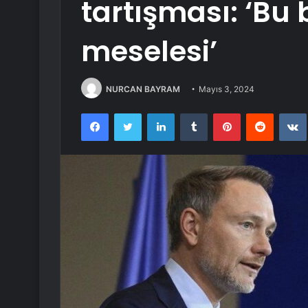
tartışması: ‘Bu 
meselesi’
NURCAN BAYRAM
Mayıs 3, 2024
Facebook
Twitter
LinkedIn
Tumblr
Pinterest
Reddit