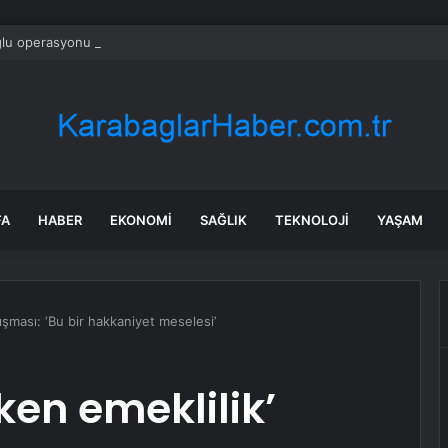
ğlu operasyonu çekti! Genel merkezde çalışan 24 kişi işten çıkarıldı
FA
HABER
EKONOMI
SAĞLIK
TEKNOLOJI
YAŞAM
tışması: ‘Bu bir hakkaniyet meselesi’
en emeklilik’