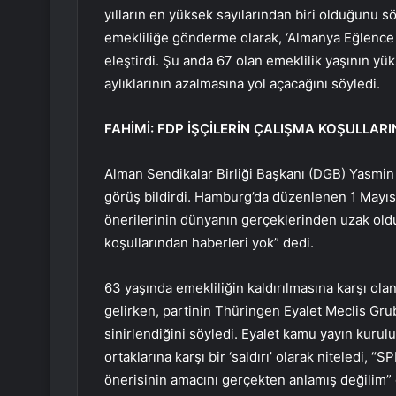
yılların en yüksek sayılarından biri olduğunu 
emekliliğe gönderme olarak, ‘Almanya Eğlence 
eleştirdi. Şu anda 67 olan emeklilik yaşının yü
aylıklarının azalmasına yol açacağını söyledi.
FAHİMİ: FDP İŞÇİLERİN ÇALIŞMA KOŞULLAR
Alman Sendikalar Birliği Başkanı (DGB) Yasmin 
görüş bildirdi. Hamburg’da düzenlenen 1 Mayıs
önerilerinin dünyanın gerçeklerinden uzak old
koşullarından haberleri yok” dedi.
63 yaşında emekliliğin kaldırılmasına karşı ola
gelirken, partinin Thüringen Eyalet Meclis Gru
sinirlendiğini söyledi. Eyalet kamu yayın kur
ortaklarına karşı bir ‘saldırı’ olarak niteledi, “
önerisinin amacını gerçekten anlamış değilim” 