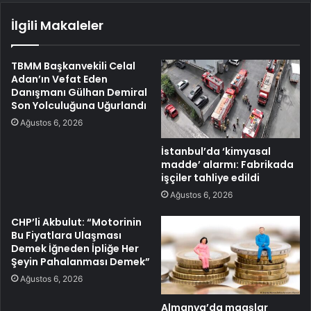
İlgili Makaleler
TBMM Başkanvekili Celal
Adan’ın Vefat Eden
Danışmanı Gülhan Demiral
Son Yolculuğuna Uğurlandı
Ağustos 6, 2026
İstanbul’da ‘kimyasal
madde’ alarmı: Fabrikada
işçiler tahliye edildi
Ağustos 6, 2026
CHP’li Akbulut: “Motorinin
Bu Fiyatlara Ulaşması
Demek İğneden İpliğe Her
Şeyin Pahalanması Demek”
Ağustos 6, 2026
Almanya’da maaşlar