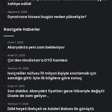
tahliye edildi
Ağustos 6, 2026
Dynatrace hissesi bugün neden yükselişte?
Rastgele Haberler
Ocak 7, 2025
Akaryakıta yeni zam bekleniyor
Aralık 21, 2025
Çin’den Hindistan’a DTÖ hamlesi
Temmuz 16, 2026
İsviçreliler nüfusu 10 milyon kişiyle sınırlamak için
sandığa gitti: İşte ilk bilgilere göre sonuç
Ocak 17, 2023
Son dakika: Akaryakıt fiyatları gece itibariyle değişti!
Dizele de zam geliyor…
Temmuz 17, 2025
DEM heyeti Bahçeli ve Adalet Bakanı ile görüştü