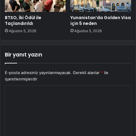
BTSO, İki Ödül ile
Yunanistan’da Golden Visa
Taçlandırıldı
için 5 neden
Ağustos 5, 2026
Ağustos 5, 2026
Bir yanıt yazın
E-posta adresiniz yayınlanmayacak.
Gerekli alanlar
*
ile
işaretlenmişlerdir
Y
o
r
u
m
*