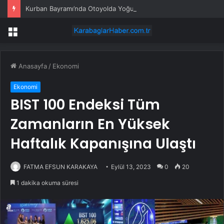
Kurban Bayramı’nda Otoyolda Yoğunluk
Menü
Anasayfa
/
Ekonomi
Ekonomi
BIST 100 Endeksi Tüm
Zamanların En Yüksek
Haftalık Kapanışına Ulaştı
FATMA EFSUN KARAKAYA
Eylül 13, 2023
0
20
1 dakika okuma süresi