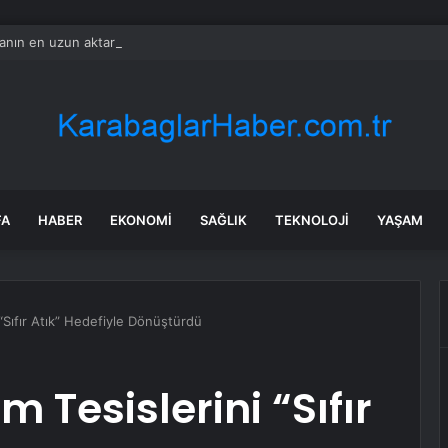
nın en uzun aktarmasız uçuşunda tarihi rekor: 24 saatten fazla havada k
FA
HABER
EKONOMI
SAĞLIK
TEKNOLOJI
YAŞAM
“Sıfır Atık” Hedefiyle Dönüştürdü
 Tesislerini “Sıfır