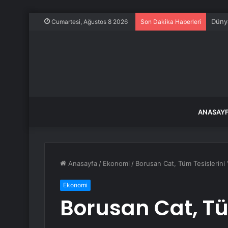
Dünya
Cumartesi, Ağustos 8 2026
Son Dakika Haberleri
ANASAY
Anasayfa
/
Ekonomi
/
Borusan Cat, Tüm Tesislerini 
Ekonomi
Borusan Cat, Tüm