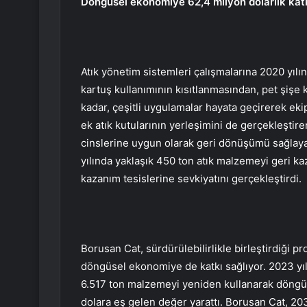
Döngüsel ekonomiye 62,4 milyon dolarlık kat
Atık yönetim sistemleri çalışmalarına 2020 yılı
kartuş kullanımının kısıtlanmasından, pet şişe 
kadar, çeşitli uygulamalar hayata geçirerek eki
ek atık kutularının yerleşimini de gerçekleştiren
cinslerine uygun olarak geri dönüşümü sağlaya
yılında yaklaşık 450 ton atık malzemeyi geri kaz
kazanım tesislerine sevkiyatını gerçekleştirdi.
Borusan Cat, sürdürülebilirlikle birleştirdiği pr
döngüsel ekonomiye de katkı sağlıyor. 2023 yılı
6.517 ton malzemeyi yeniden kullanarak döngüs
dolara eş gelen değer yarattı. Borusan Cat, 20