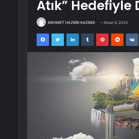
Atık” Hedefiyle
MEHMET HAZBİN KAZBEK
Nisan 9, 2024
Facebook
Twitter
LinkedIn
Tumblr
Pinterest
Reddit