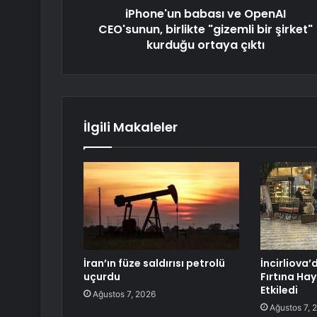
iPhone'un babası ve OpenAI
CEO'sunun, birlikte "gizemli bir şirket"
kurduğu ortaya çıktı
İlgili Makaleler
İran’ın füze saldırısı petrolü
İncirliova
uçurdu
Fırtına Ha
Etkiledi
Ağustos 7, 2026
Ağustos 7, 