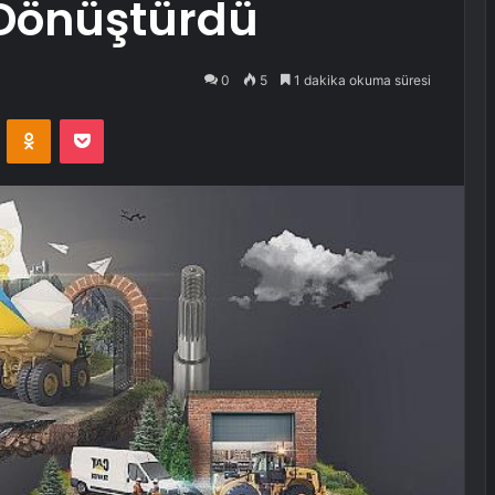
 Dönüştürdü
0
5
1 dakika okuma süresi
VKontakte
Odnoklassniki
Pocket