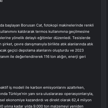
kı
nda başlayan Borusan Cat, f
otokopi makinelerinde renkli
kullanımını kaldırarak termos kullanımına geçilmesine
plerine yönelik detaylı eğitimler düzenledi. Tesislerde
 şirket, çevre danışmanıyla birlikte atık alanlarında atık
cak geçici depolama alanlarını oluşturdu ve 2023
anım ile değerlendirerek 116 ton atığın, enerji geri
oaktif iş modeli
ile
karbon emisyonlarını azaltırken,
nda Türkiye’nin yanı sıra uluslararası operasyonlarıyla,
el ekonomiye kazandırdı ve direkt olarak 62,4 milyon
30 yılına kadar yılda 9.000 ton malzemeyi yeniden