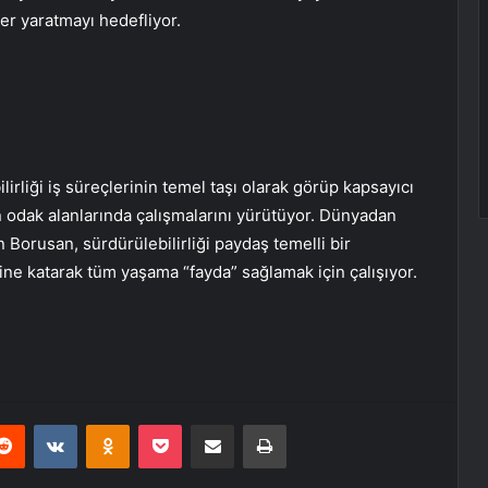
er yaratmayı hedefliyor.
irliği iş süreçlerinin temel taşı olarak görüp kapsayıcı
on odak alanlarında çalışmalarını yürütüyor. Dünyadan
 Borusan, sürdürülebilirliği paydaş temelli bir
ine katarak tüm yaşama “fayda” sağlamak için çalışıyor.
erest
Reddit
VKontakte
Odnoklassniki
Pocket
E-Posta ile paylaş
Yazdır