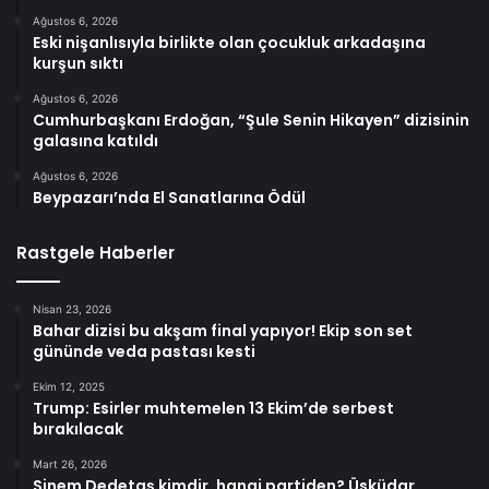
Ağustos 6, 2026
Eski nişanlısıyla birlikte olan çocukluk arkadaşına
kurşun sıktı
Ağustos 6, 2026
Cumhurbaşkanı Erdoğan, “Şule Senin Hikayen” dizisinin
galasına katıldı
Ağustos 6, 2026
Beypazarı’nda El Sanatlarına Ödül
Rastgele Haberler
Nisan 23, 2026
Bahar dizisi bu akşam final yapıyor! Ekip son set
gününde veda pastası kesti
Ekim 12, 2025
Trump: Esirler muhtemelen 13 Ekim’de serbest
bırakılacak
Mart 26, 2026
Sinem Dedetaş kimdir, hangi partiden? Üsküdar