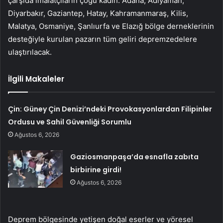
çarşıda imalatçıların çoğu kadın. Adana, Adıyaman,
Diyarbakır, Gaziantep, Hatay, Kahramanmaraş, Kilis,
Malatya, Osmaniye, Şanlıurfa ve Elazığ bölge derneklerinin
desteğiyle kurulan pazarın tüm geliri depremzedelere
ulaştırılacak.
İlgili Makaleler
Çin: Güney Çin Denizi’ndeki Provokasyonlardan Filipinler
Ordusu ve Sahil Güvenliği Sorumlu
Ağustos 6, 2026
Gaziosmanpaşa’da esnafla zabıta
birbirine girdi!
Ağustos 6, 2026
Deprem bölgesinde yetişen doğal eserler ve yöresel