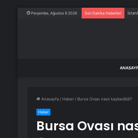
İstan
Perşembe, Ağustos 6 2026
Son Dakika Haberleri
ANASAY
Anasayfa
/
Haber
/
Bursa Ovası nasıl kaybedildi?
Haber
Bursa Ovası nas