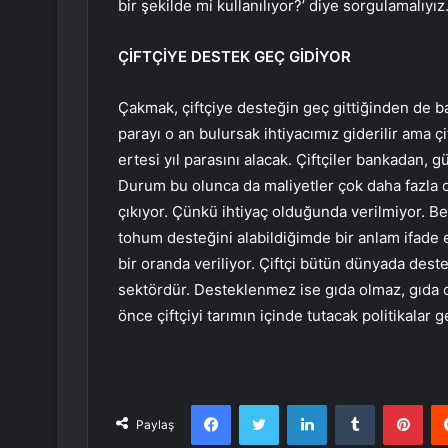
bir şekilde mi kullanılıyor?’ diye sorgulamalıyız.
ÇİFTÇİYE DESTEK GEÇ GİDİYOR
Çakmak, çiftçiye desteğin geç gittiğinden de b
parayı o an bulursak ihtiyacımız giderilir ama ç
ertesi yıl parasını alacak. Çiftçiler bankadan, 
Durum bu olunca da maliyetler çok daha fazla o
çıkıyor. Çünkü ihtiyaç olduğunda verilmiyor. 
tohum desteğini alabildiğimde bir anlam ifade 
bir oranda veriliyor. Çiftçi bütün dünyada des
sektördür. Desteklenmez ise gıda olmaz, gıda 
önce çiftçiyi tarımın içinde tutacak politikalar 
Facebook
Twitter
LinkedIn
Tumblr
Pint
Paylaş