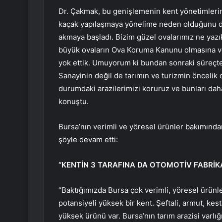
Dr. Çakmak, bu genişlemenin kent yönetimlerini
kaçak yapılaşmaya yönelime neden olduğunu da
akmaya başladı. Bizim güzel ovalarımız ne yazık
büyük ovaların Ova Koruma Kanunu olmasına v
yok ettik. Umuyorum ki bundan sonraki süreçte,
Sanayinin değil de tarımın ve turizmin öncelik 
durumdaki arazilerimizi koruruz ve bunları daha
konuştu.
Bursa’nın verimli ve yöresel ürünler bakımınd
şöyle devam etti:
“KENTİN 3 TARAFINA DA OTOMOTİV FABRİK
“Baktığımızda Bursa çok verimli, yöresel ürünl
potansiyeli yüksek bir kent. Şeftali, armut, ke
yüksek ürünü var. Bursa’nın tarım arazisi varlı