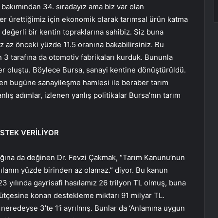
i bakımından 34. sıradayız ama biz var olan
er ürettiğimiz için ekonomik olarak tarımsal ürün katma
değerli bir kentin topraklarına sahibiz. Siz buna
 az önceki yüzde 11.5 oranına bakabilirsiniz. Bu
tin 3 tarafına da otomotiv fabrikaları kurduk. Bununla
er oluştu. Böylece Bursa, sanayi kentine dönüştürüldü.
n bugüne sanayileşme hamlesi ile beraber tarım
nlış adımlar, izlenen yanlış politikalar Bursa’nın tarım
STEK VERİLİYOR
dığına da değinen Dr. Fevzi Çakmak, “Tarım Kanunu’nun
sılanın yüzde birinden az olamaz.” diyor. Bu kanun
3 yılında gayrisafi hasılamız 26 trilyon TL olmuş, buna
tçesine konan destekleme miktarı 91 milyar TL.
neredeyse 3’te 1’i ayrılmış. Bunlar da ‘Anlamına uygun