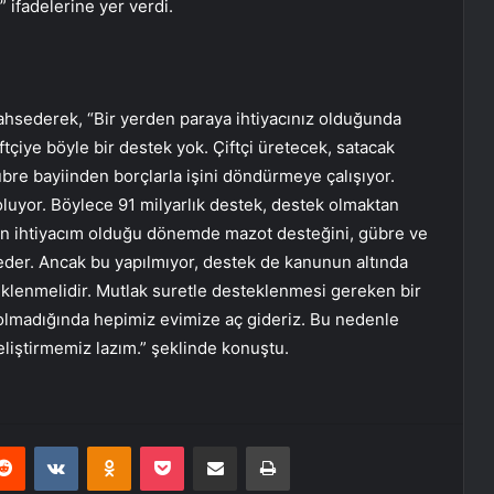
” ifadelerine yer verdi.
ahsederek, “Bir yerden paraya ihtiyacınız olduğunda
iftçiye böyle bir destek yok. Çiftçi üretecek, satacak
gübre bayiinden borçlarla işini döndürmeye çalışıyor.
luyor. Böylece 91 milyarlık destek, destek olmaktan
Ben ihtiyacım olduğu dönemde mazot desteğini, gübre ve
eder. Ancak bu yapılmıyor, destek de kanunun altında
teklenmelidir. Mutlak suretle desteklenmesi gereken bir
olmadığında hepimiz evimize aç gideriz. Bu nedenle
geliştirmemiz lazım.” şeklinde konuştu.
erest
Reddit
VKontakte
Odnoklassniki
Pocket
E-Posta ile paylaş
Yazdır