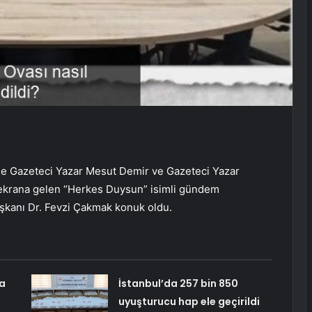
de Gazeteci Yazar Mesut Demir ve Gazeteci Yazar
ekrana gelen “Herkes Duysun” isimli gündem
şkanı Dr. Fevzi Çakmak konuk oldu.
na
İstanbul’da 257 bin 850
uyuşturucu hap ele geçirildi