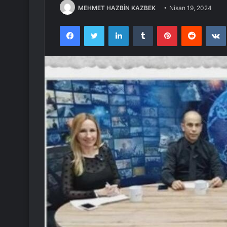
MEHMET HAZBİN KAZBEK
Nisan 19, 2024
Facebook
Twitter
LinkedIn
Tumblr
Pinterest
Reddit