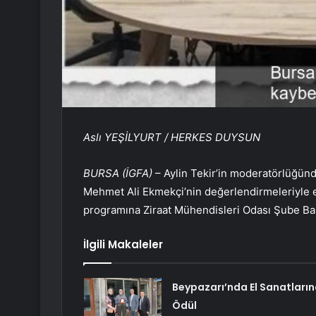
Aslı YEŞİLYURT / HERKES DUYSUN
BURSA (İGFA)
– Aylin Tekir’in moderatörlüğün
Mehmet Ali Ekmekçi’nin değerlendirmeleriyle 
programına Ziraat Mühendisleri Odası Şube Ba
İlgili Makaleler
Beypazarı’nda El Sanatları
Ödül