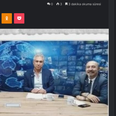
0
3
3 dakika okuma süresi
VKontakte
Odnoklassniki
Pocket