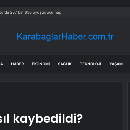
bul’da 257 bin 850 uyuşturucu hap ele geçirildi
FA
HABER
EKONOMI
SAĞLIK
TEKNOLOJI
YAŞAM
ıl kaybedildi?