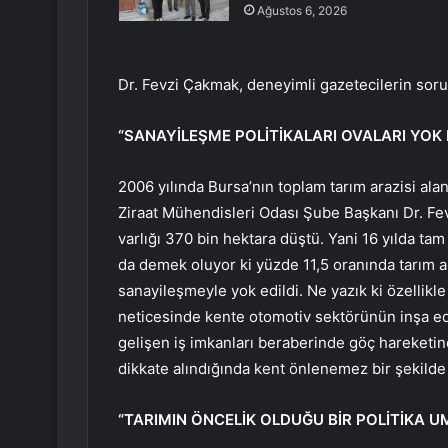
Ağustos 6, 2026
Dr. Fevzi Çakmak, deneyimli gazetecilerin sorula
“SANAYİLEŞME POLİTİKALARI OVALARI YOK 
2006 yılında Bursa’nın toplam tarım arazisi al
Ziraat Mühendisleri Odası Şube Başkanı Dr. Fev
varlığı 370 bin hektara düştü. Yani 16 yılda tam 
da demek oluyor ki yüzde 11,5 oranında tarım ar
sanayileşmeyle yok edildi. Ne yazık ki özellikl
neticesinde kente otomotiv sektörünün inşa ed
gelişen iş imkanları beraberinde göç hareketin
dikkate alındığında kent önlenemez bir şekilde 
“TARIMIN ÖNCELİK OLDUĞU BİR POLİTİKA 