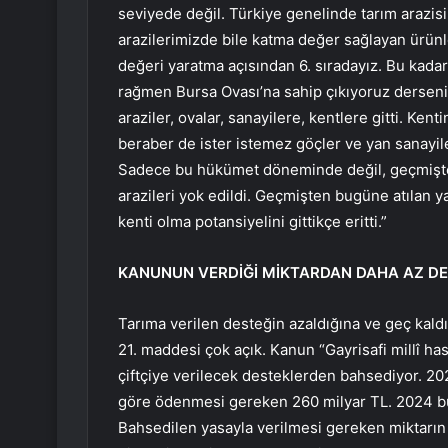
seviyede değil. Türkiye genelinde tarım arazis
arazilerimizde bile katma değer sağlayan ürünl
değeri yaratma açısından 6. sıradayız. Bu kadar 
rağmen Bursa Ovası’na sahip çıkıyoruz derseniz
araziler, ovalar, sanayilere, kentlere gitti. Ken
beraber de ister istemez göçler ve yan sanayil
Sadece bu hükümet döneminde değil, geçmişte
arazileri yok edildi. Geçmişten bugüne atılan ya
kenti olma potansiyelini gittikçe eritti.”
KANUNUN VERDİĞİ MİKTARDAN DAHA AZ DE
Tarıma verilen desteğin azaldığına ve geç kal
21. maddesi çok açık. Kanun “Gayrisafi millî ha
çiftçiye verilecek desteklerden bahsediyor. 202
göre ödenmesi gereken 260 milyar TL. 2024 bü
Bahsedilen yasayla verilmesi gereken miktarın 