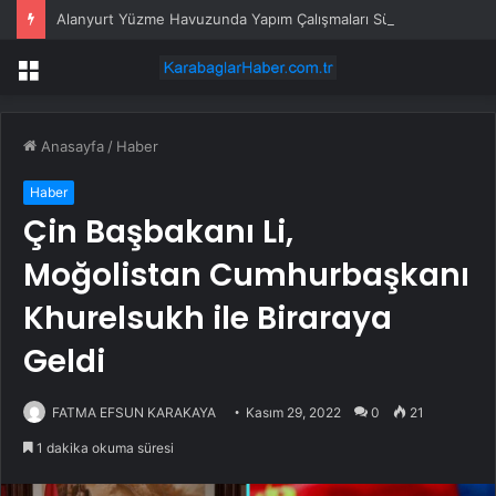
Alanyurt Yüzme Havuzunda Yapım Çalışmaları Sürüyor
Menü
Anasayfa
/
Haber
Haber
Çin Başbakanı Li,
Moğolistan Cumhurbaşkanı
Khurelsukh ile Biraraya
Geldi
FATMA EFSUN KARAKAYA
Kasım 29, 2022
0
21
1 dakika okuma süresi