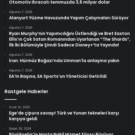
Otomotiv ihracatı temmuzda 3,6 milyar dolar
Ağustos 7, 2026
Alanyurt Yüzme Havuzunda Yapım Çalışmaları Sürüyor
Ağustos 7, 2026
Ryan Murphy’nin Yapımcılığını Üstlendiği ve Bret Easton
Ellis’ın Çok Satan Romanından Uyarlanan “The Shards”,
İlk İki Bölümüyle Şimdi Sadece Disney+’ta Yayında!
Ağustos 7, 2026
İran: Hürmüz Boğazı’nda Umman’la anlaşma yakın
Ağustos 7, 2026
EA’in Başına, EA Sports’un Yöneticisi Getirildi
Rastgele Haberler
Ocak 15, 2025
Ege’de çipura savaşı! Türk ve Yunan tekneleri karşı
karşıya geldi
Şubat 28, 2026
Büyükşehir’in Hasta Nakil Hizmet Filosu Büyüyor