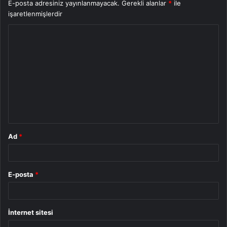
E-posta adresiniz yayınlanmayacak.
Gerekli alanlar
*
ile
işaretlenmişlerdir
Y
o
r
u
m
*
Ad
*
E-posta
*
İnternet sitesi