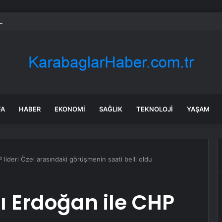
 rekor zam: En düşük maaş 153 bin TL’ye çıktı, işçiler halay çekerek kutl
FA
HABER
EKONOMI
SAĞLIK
TEKNOLOJI
YAŞAM
ideri Özel arasındaki görüşmenin saati belli oldu
Erdoğan ile CHP