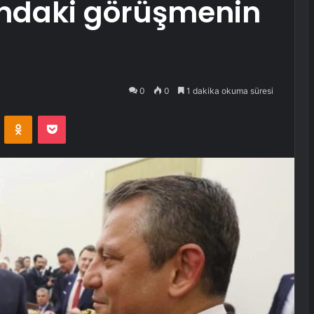
sındaki görüşmenin
0
0
1 dakika okuma süresi
VKontakte
Odnoklassniki
Pocket