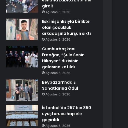
esnafla zabıta birbirine
girdi!
Ağustos 6, 2026
Eski nişanlısıyla birlikte
olan çocukluk
arkadaşına kurşun sıktı
Ağustos 6, 2026
Cumhurbaşkanı
Erdoğan, “Şule Senin
Hikayen” dizisinin
galasına katıldı
Ağustos 6, 2026
Beypazarı’nda El
Sanatlarına Ödül
Ağustos 6, 2026
İstanbul’da 257 bin 850
uyuşturucu hap ele
geçirildi
Ağustos 6, 2026