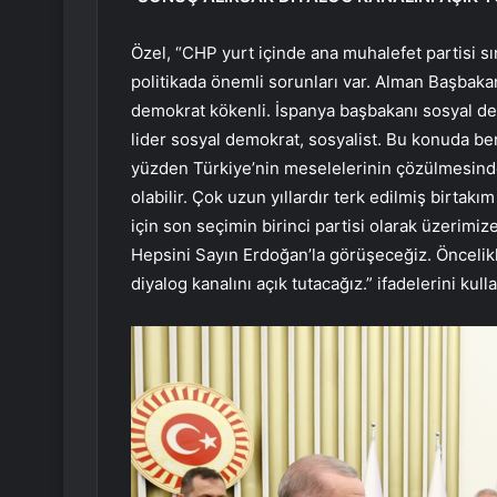
Özel, “CHP yurt içinde ana muhalefet partisi sını
politikada önemli sorunları var. Alman Başba
demokrat kökenli. İspanya başbakanı sosyal de
lider sosyal demokrat, sosyalist. Bu konuda be
yüzden Türkiye’nin meselelerinin çözülmesinde 
olabilir. Çok uzun yıllardır terk edilmiş birtak
için son seçimin birinci partisi olarak üzerimi
Hepsini Sayın Erdoğan’la görüşeceğiz. Öncelik
diyalog kanalını açık tutacağız.” ifadelerini kull