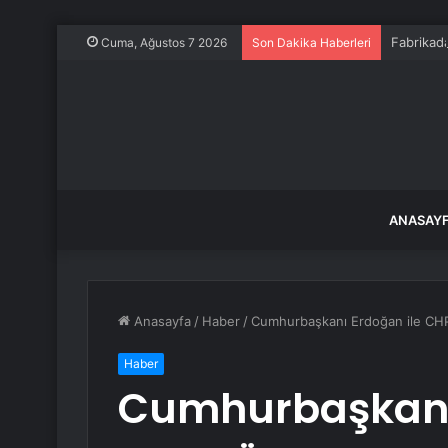
Fabrikada
Cuma, Ağustos 7 2026
Son Dakika Haberleri
ANASAY
Anasayfa
/
Haber
/
Cumhurbaşkanı Erdoğan ile CHP l
Haber
Cumhurbaşkanı 