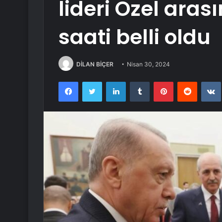
lideri Özel ara
saati belli oldu
DİLAN BİÇER
Nisan 30, 2024
Facebook
Twitter
LinkedIn
Tumblr
Pinterest
Reddit