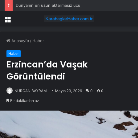
Dünyanın en uzun aktarmasız uçuşunda tarihi rekor: 24 saatten fazla havada kaldılar
Menü
Anasayfa
/
Haber
Haber
Erzincan’da Vaşak
Görüntülendi
NURCAN BAYRAM
Mayıs 23, 2026
0
0
Bir dakikadan az