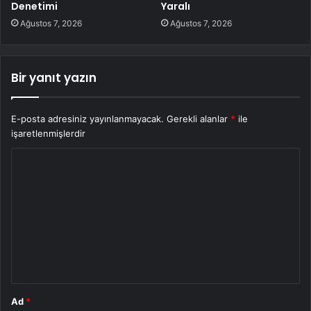
Denetimi
Yaralı
Ağustos 7, 2026
Ağustos 7, 2026
Bir yanıt yazın
E-posta adresiniz yayınlanmayacak.
Gerekli alanlar
*
ile
işaretlenmişlerdir
Y
o
r
u
m
*
Ad
*