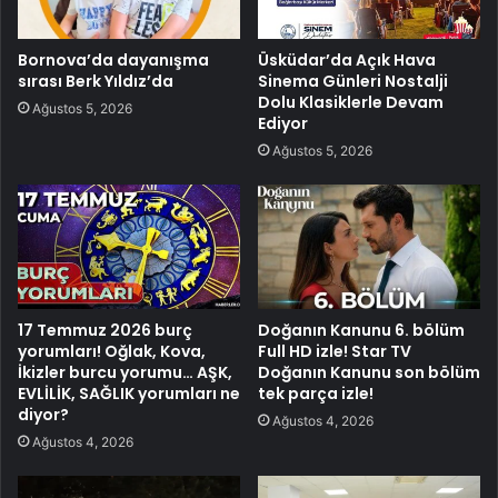
Bornova’da dayanışma
Üsküdar’da Açık Hava
sırası Berk Yıldız’da
Sinema Günleri Nostalji
Dolu Klasiklerle Devam
Ağustos 5, 2026
Ediyor
Ağustos 5, 2026
17 Temmuz 2026 burç
Doğanın Kanunu 6. bölüm
yorumları! Oğlak, Kova,
Full HD izle! Star TV
İkizler burcu yorumu… AŞK,
Doğanın Kanunu son bölüm
EVLİLİK, SAĞLIK yorumları ne
tek parça izle!
diyor?
Ağustos 4, 2026
Ağustos 4, 2026