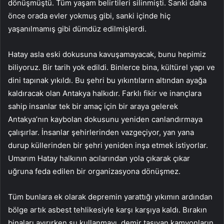
dönüşmüştü. Tüm yaşam belirtileri silinmişti. Sanki daha
önce orada evler yokmuş gibi, sanki içinde hiç
yaşanılmamış gibi dümdüz edilmişlerdi.
Hatay asla eski dokusuna kavuşamayacak, bunu hepimiz
biliyoruz. Bir tarih yok edildi. Binlerce bina, kültürel yapı ve
dini tapınak yıkıldı. Bu şehri bu yıkıntıların altından ayağa
kaldıracak olan Antakya halkıdır. Farklı fikir ve inançlara
sahip insanlar tek bir amaç için bir araya gelerek
Antakya’nın kaybolan dokusunu yeniden canlandırmaya
çalışırlar. İnsanlar şehirlerinden vazgeçiyor, yan yana
durup küllerinden bir şehri yeniden inşa etmek istiyorlar.
Umarım Hatay halkının acılarından yola çıkarak çıkar
uğruna feda edilen bir organizasyona dönüşmez.
Tüm bunlara ek olarak depremin yarattığı yıkımın ardından
bölge artık asbest tehlikesiyle karşı karşıya kaldı. Bırakın
binaları ayırırken su kullanmayı, demir taşıyan kamyonların