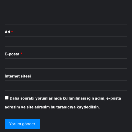
m
*
Ad
*
E-posta
*
İnternet sitesi
Daha sonraki yorumlarımda kullanılması için adım, e-posta
adresim ve site adresim bu tarayıcıya kaydedilsin.