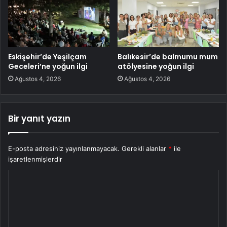
Eskişehir’de Yeşilçam
Balıkesir’de balmumu mum
Geceleri’ne yoğun ilgi
atölyesine yoğun ilgi
Ağustos 4, 2026
Ağustos 4, 2026
Bir yanıt yazın
E-posta adresiniz yayınlanmayacak.
Gerekli alanlar
*
ile
işaretlenmişlerdir
Y
o
r
u