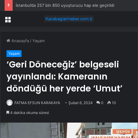
İstanbul’da 257 bin 850 uyuşturucu hap ele geçirildi
Menü
Anasayfa
/
Yaşam
Yaşam
‘Geri Döneceğiz’ belgeseli
yayınlandı: Kameranın
döndüğü her yerde ‘Umut’
FATMA EFSUN KARAKAYA
Şubat 6, 2024
0
10
4 dakika okuma süresi