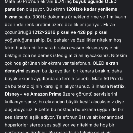
Mate 50 Pro’nun ekranı
6.74 inç büyüklüğünde OLED
panelden
oluşuyor. Bu ekran
120Hz’e kadar yenileme
hızına
sahip. 300Hz dokunma örneklendirme ve 1 milyarın
üzerinde renk üretimi üzere özellikler içeriyor. Ekran
çözünürlüğü
1212×2616 piksel ve 428 ppi piksel
yoğunluğuna sahip. Bu pahalar ve özellikler nitekim hoş
lakin bunları bir kenara bırakıp esasen ekrana şöyle bir
baktığınızda ne demek istediğimizi anlayacaksınız. Nitekim
çok hoş görünen bir ekranı var telefonun.
OLED ekran
deneyimi
esasen bu tip aygıtları bir kenara bırakın, daha
büyük ekranlı aygıtlarda da tercih sebebi. Mate 50 Pro’da
da bu teknolojinin karşılığını alıyorsunuz. Bilhassa
Netflix,
Disney+ ve Amazon Prime
üzere görüntü servislerini
kullanıyorsanız, bu ekrandan büyük keyif alacaksınız diye
düşünüyoruz. Elbette bu noktada bu ekrana uygun de bir
ses sistemi eşlik ediyor. Telefonun üst ve alt kenarındaki
hoparlörler stereo ses sağlıyor ve nitekim de hoş bir
performans üretiyor. Bu manada da tatmin edici bir