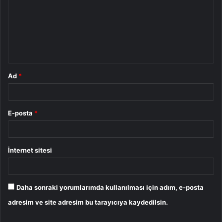
r
u
m
*
Ad
*
E-posta
*
İnternet sitesi
Daha sonraki yorumlarımda kullanılması için adım, e-posta
adresim ve site adresim bu tarayıcıya kaydedilsin.