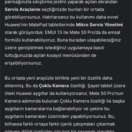
parmağınızla sıkıştırma jestini yaparak açılan ekrandan
Servis Araçlarını
seçtiğinizde bunları bir ortada
görebiliyorsunuz. Hatırlarsanız bu kullanımı daha evvel
Huawei’nin MatePad tabletlerinde
Mikro Servis Yönetimi
olarak görüyorduk. EMUI 13 ile Mate 50 Pro’da da emsal
formülü kullanabiliyoruz. Buna buradan ulaşabileceğiniz
üzere genişletmek istediğiniz uygulamaya basılı
tuttuğunuzda açılan kısayol menüsünden de
erişebiliyorsunuz.
Bu ortada yeni arayüzle birlikte yeni bir özellik daha
eklenmiş. Bu da
Çoklu Kamera
özelliği. Şayet tablet üzere
öteki Huawei aygıtlar da kullanıyorsanız. Mate 50 Pro’nun
Kamera adımında bulunan Çoklu Kamera özelliği ile başka
aygıtların kameralarına bağlanabiliyor ve çekimi bu
aygıtların kameraları üzerinden yapabiliyorsunuz. Bu,
bilhassa farklı ortaya farklı içerik çalışmaları çıkarmak
isteyen dijital üreticiler için hoş bir seçenek olacaktır