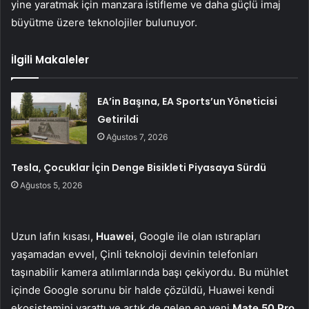
yine yaratmak için manzara istifleme ve daha güçlü imaj
büyütme üzere teknolojiler bulunuyor.
İlgili Makaleler
EA’in Başına, EA Sports’un Yöneticisi
Getirildi
Ağustos 7, 2026
Tesla, Çocuklar İçin Denge Bisikleti Piyasaya Sürdü
Ağustos 5, 2026
Uzun lafın kısası,
Huawei
, Google ile olan ıstırapları
yaşamadan evvel, Çinli teknoloji devinin telefonları
taşınabilir kamera atılımlarında başı çekiyordu. Bu mühlet
içinde Google sorunu bir halde çözüldü, Huawei kendi
ekosistemini yarattı ve artık de gelen en yeni
Mate 50 Pro