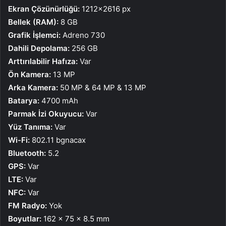
Ekran Çözünürlüğü:
1212×2616 px
Bellek (RAM):
8 GB
Grafik İşlemci:
Adreno 730
Dahili Depolama:
256 GB
Arttırılabilir Hafıza:
Var
Ön Kamera:
13 MP
Arka Kamera:
50 MP & 64 MP & 13 MP
Batarya:
4700 mAh
Parmak İzi Okuyucu:
Var
Yüz Tanıma:
Var
Wi-Fi:
802.11 bgnacax
Bluetooth:
5.2
GPS:
Var
LTE:
Var
NFC:
Var
FM Radyo:
Yok
Boyutlar:
162 x 75 x 8.5 mm