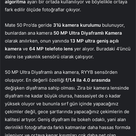
algoritma
ayarı bir ortada kullanılıyor ve böylelikle ortaya
fark edilir ölçüde fotoğraflar çıkıyor.
Mate 50 Pro’da geride
3’lü kamera kurulumu
bulunuyor,
bunlardan ana kamera
50 MP Ultra Diyaframlı Kamera
olarak anılırken, onun yanında
13 MP ultra geniş açılı
kamera
ve
64 MP telefoto lens
yer alıyor. Buradaki 4’üncü
daire ise yakınlık sensörü olarak çalışıyor.
50 MP Ultra Diyaframlı ana kamera, RYYB sensörden
oluşuyor. En değerli özelliği
f/1.4 ila 4.0 arasında
değişken diyaframa sahip olması. Zira bir kamera lensinde
diyafram ne kadar büyük olursa, hassasiyet de o kadar
yüksek oluyor ve bununla sırf gün içinde yapacağınız
çekimler değil, gece şartlarında yapacağınız çekimlerin de
kalitesi artıyor. Geniş diyafram ile bokeh odaklı, yani alan
derinlikli fotoğraflarda farklı katmanlar daha hassas formda
işleniyor ve ortaya kenar kısımları çok daha net olan