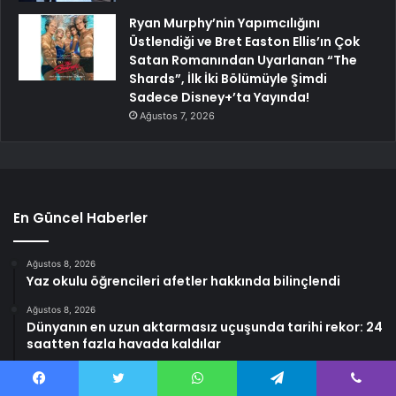
Ryan Murphy’nin Yapımcılığını
Üstlendiği ve Bret Easton Ellis’ın Çok
Satan Romanından Uyarlanan “The
Shards”, İlk İki Bölümüyle Şimdi
Sadece Disney+’ta Yayında!
Ağustos 7, 2026
En Güncel Haberler
Ağustos 8, 2026
Yaz okulu öğrencileri afetler hakkında bilinçlendi
Ağustos 8, 2026
Dünyanın en uzun aktarmasız uçuşunda tarihi rekor: 24
saatten fazla havada kaldılar
Ağustos 8, 2026
Sakarya’da Uyuşturucu Operasyonu: 6 Zanlı Tutuklandı
Facebook
Twitter
WhatsApp
Telegram
Viber