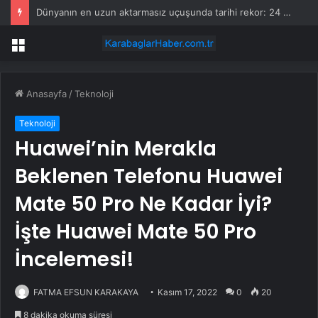
Dünyanın en uzun aktarmasız uçuşunda tarihi rekor: 24 saatten fazla havada kaldılar
Menü
Anasayfa
/
Teknoloji
Teknoloji
Huawei’nin Merakla
Beklenen Telefonu Huawei
Mate 50 Pro Ne Kadar İyi?
İşte Huawei Mate 50 Pro
İncelemesi!
FATMA EFSUN KARAKAYA
Kasım 17, 2022
0
20
8 dakika okuma süresi