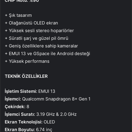
CHIP Notu: %90
+ Şık tasarım
+ Olağanüstü OLED ekran
+ Yüksek sesli stereo hoparlörler
+ Süratli şarj ve güzel pil ömrü
+ Geniş özelliklere sahip kameralar
+ EMUI 13 ve GSpace ile Android desteği
+ Yüksek performans
TEKNİK ÖZELLİKLER
İşletim Sistemi:
EMUI 13
İşlemci:
Qualcomm Snapdragon 8+ Gen 1
Çekirdek:
8
İşlemci Suratı:
3.19 GHz & 2.0 GHz
Ekran Teknolojisi:
OLED
Ekran Boyutu:
6.74 inç