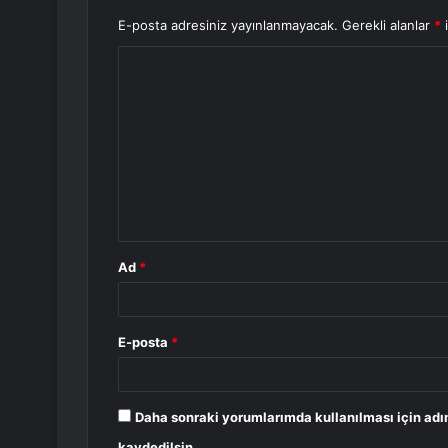
E-posta adresiniz yayınlanmayacak.
Gerekli alanlar
*
i
Y
o
r
u
m
*
Ad
*
E-posta
*
Daha sonraki yorumlarımda kullanılması için adı
kaydedilsin.