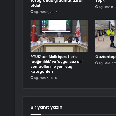
fotoğrafladığı damat azraili
Tepki
oldu!
Ağustos 8, 
Ağustos 8, 2026
RTÜK’ten Akıllı İşaretler’e
Gaziantep’
‘bağımlılık’ ve ‘uygunsuz dil’
Ağustos 7, 
sembolleri ile yeni yaş
kategorileri
Ağustos 7, 2026
Bir yanıt yazın