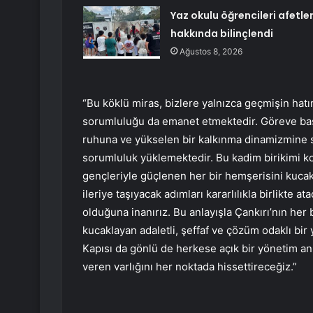
Yaz okulu öğrencileri afetle
hakkında bilinçlendi
Ağustos 8, 2026
“Bu köklü miras, bizlere yalnızca geçmişin hatı
sorumluluğu da emanet etmektedir. Göreve başla
ruhuna ve yükselen bir kalkınma dinamizmine s
sorumluluk yüklemektedir. Bu kadim birikimi ko
gençleriyle güçlenen her bir hemşerisini kucakl
ileriye taşıyacak adımları kararlılıkla birlikte a
olduğuna inanırız. Bu anlayışla Çankırı’nın her b
kucaklayan adaletli, şeffaf ve çözüm odaklı bir 
Kapısı da gönlü de herkese açık bir yönetim anl
veren varlığını her noktada hissettireceğiz.”