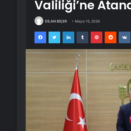
Valiliği’ne Atan
DİLAN BİÇER
Mayıs 15, 2026
Facebook
Twitter
LinkedIn
Tumblr
Pinterest
Reddit