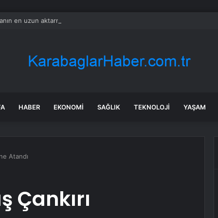
nın en uzun aktarmasız uçuşunda tarihi rekor: 24 saatten fazla havada k
FA
HABER
EKONOMI
SAĞLIK
TEKNOLOJI
YAŞAM
’ne Atandı
ş Çankırı