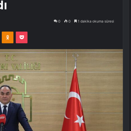
dı
0
0
1 dakika okuma süresi
VKontakte
Odnoklassniki
Pocket