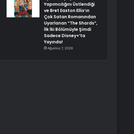
Yapımcılığını Üstlendiği
ve Bret Easton Ellis’ın
Çok Satan Romanından
Uyarlanan “The Shards”,
İlk İki Bölümüyle Şimdi
Sadece Disney+’ta
Yayında!
Ağustos 7, 2026