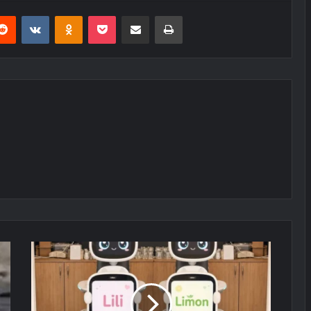
erest
Reddit
VKontakte
Odnoklassniki
Pocket
E-Posta ile paylaş
Yazdır