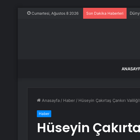
Dünya
Cumartesi, Ağustos 8 2026
Son Dakika Haberleri
ANASAY
Anasayfa
/
Haber
/
Hüseyin Çakırtaş Çankırı Valiliği
Haber
Hüseyin Çakırta