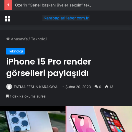
Özel’in “Genel başkanı üyeler seçsin” teklifine Kılıçdaroğlu’ndan yanıt
Menü
Anasayfa
/
Teknoloji
Teknoloji
iPhone 15 Pro render
görselleri paylaşıldı
FATMA EFSUN KARAKAYA
Şubat 20, 2023
0
13
1 dakika okuma süresi