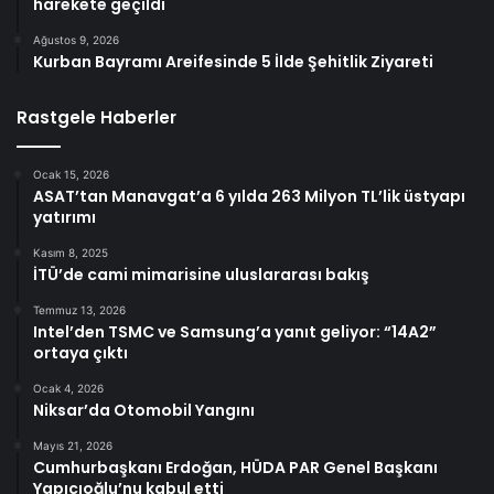
harekete geçildi
Ağustos 9, 2026
Kurban Bayramı Areifesinde 5 İlde Şehitlik Ziyareti
Rastgele Haberler
Ocak 15, 2026
ASAT’tan Manavgat’a 6 yılda 263 Milyon TL’lik üstyapı
yatırımı
Kasım 8, 2025
İTÜ’de cami mimarisine uluslararası bakış
Temmuz 13, 2026
Intel’den TSMC ve Samsung’a yanıt geliyor: “14A2”
ortaya çıktı
Ocak 4, 2026
Niksar’da Otomobil Yangını
Mayıs 21, 2026
Cumhurbaşkanı Erdoğan, HÜDA PAR Genel Başkanı
Yapıcıoğlu’nu kabul etti