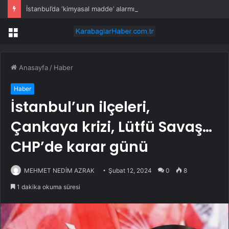
İstanbul’da ‘kimyasal madde’ alarmı: Fabrikada işçiler tahliye edildi
Menü
Anasayfa
/
Haber
Haber
İstanbul’un ilçeleri,
Çankaya krizi, Lütfü Savaş…
CHP’de karar günü
MEHMET NEDİM AZRAK
Şubat 12, 2024
0
8
1 dakika okuma süresi