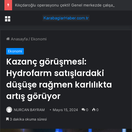
Kılıçdaroğlu operasyonu çekti! Genel merkezde çalışan 24 kişi işten çıkarıldı
Menü
Anasayfa
/
Ekonomi
Ekonomi
Kazanç görüşmesi:
Hydrofarm satışlardaki
düşüşe rağmen karlılıkta
artış görüyor
NURCAN BAYRAM
Mayıs 15, 2024
0
0
3 dakika okuma süresi