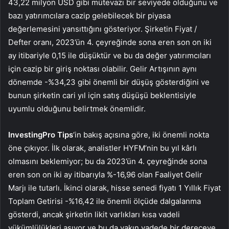
43,22 milyon USD gibi mütevazı bir seviyede olduğunu ve
bazı yatırımcılara cazip gelebilecek bir piyasa
değerlemesini yansıttığını gösteriyor. Şirketin Fiyat /
Defter oranı, 2023’ün 4. çeyreğinde sona eren son on iki
ay itibariyle 0,15 ile düşüktür ve bu da değer yatırımcıları
için cazip bir giriş noktası olabilir. Gelir Artışının aynı
dönemde -%34,23 gibi önemli bir düşüş gösterdiğini ve
bunun şirketin cari yıl için satış düşüşü beklentisiyle
uyumlu olduğunu belirtmek önemlidir.
InvestingPro Tips
‘in bakış açısına göre, iki önemli nokta
öne çıkıyor. İlk olarak, analistler HYFM’nin bu yıl kârlı
olmasını beklemiyor; bu da 2023’ün 4. çeyreğinde sona
eren son on iki ay itibarıyla %-16,96 olan Faaliyet Gelir
Marjı ile tutarlı. İkinci olarak, hisse senedi fiyatı 1 Yıllık Fiyat
Toplam Getirisi -%16,42 ile önemli ölçüde dalgalanma
gösterdi, ancak şirketin likit varlıkları kısa vadeli
yükümlülükleri aşıyor ve bu da yakın vadede bir dereceye