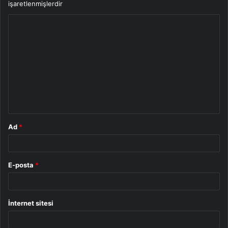
işaretlenmişlerdir
Y
o
r
u
m
*
Ad
*
E-posta
*
İnternet sitesi