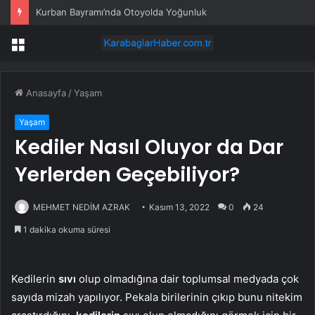
Kurban Bayramı’nda Otoyolda Yoğunluk
Menü
Anasayfa
/
Yaşam
Yaşam
Kediler Nasıl Oluyor da Dar
Yerlerden Geçebiliyor?
MEHMET NEDİM AZRAK
Kasım 13, 2022
0
24
1 dakika okuma süresi
Kedilerin
sıvı
olup olmadığına dair toplumsal medyada çok
sayıda mizah yapılıyor. Pekala birilerinin çıkıp bunu nitekim