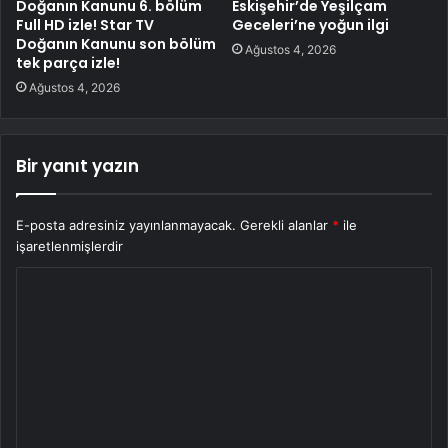
Doğanın Kanunu 6. bölüm
Eskişehir’de Yeşilçam
Full HD izle! Star TV
Geceleri’ne yoğun ilgi
Doğanın Kanunu son bölüm
Ağustos 4, 2026
tek parça izle!
Ağustos 4, 2026
Bir yanıt yazın
E-posta adresiniz yayınlanmayacak.
Gerekli alanlar
*
ile
işaretlenmişlerdir
Y
o
r
u
m
*