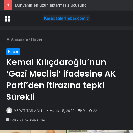
Dünyanın en uzun aktarmasız uçuşunda tarihi rekor: 24 saatten fazla havada kaldılar
Menü
Anasayfa
/
Haber
Haber
Kemal Kılıçdaroğlu’nun
‘Gazi Meclisi’ ifadesine AK
Parti’den itirazına tepki
Sürekli
VEDAT TAŞMALI
Aralık 15, 2022
0
22
1 dakika okuma süresi