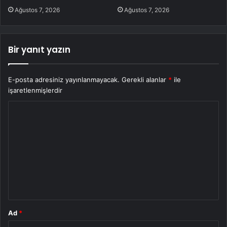
Ağustos 7, 2026
Ağustos 7, 2026
Bir yanıt yazın
E-posta adresiniz yayınlanmayacak.
Gerekli alanlar
*
ile
işaretlenmişlerdir
Y
o
r
u
m
*
Ad
*