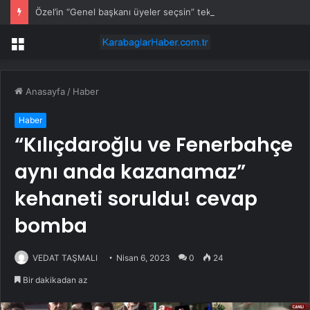
Özel’in “Genel başkanı üyeler seçsin” teklifine Kılıçdaroğlu’ndan yanıt
Menü
Anasayfa
/
Haber
Haber
“Kılıçdaroğlu ve Fenerbahçe
aynı anda kazanamaz”
kehaneti soruldu! cevap
bomba
VEDAT TAŞMALI
Nisan 6, 2023
0
24
Bir dakikadan az