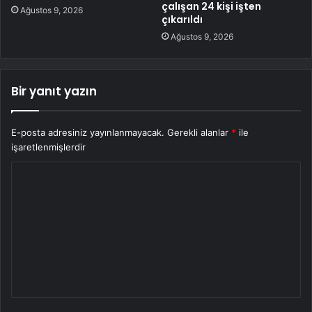
çalışan 24 kişi işten
Ağustos 9, 2026
çıkarıldı
Ağustos 9, 2026
Bir yanıt yazın
E-posta adresiniz yayınlanmayacak.
Gerekli alanlar
*
ile
işaretlenmişlerdir
Y
o
r
u
m
*