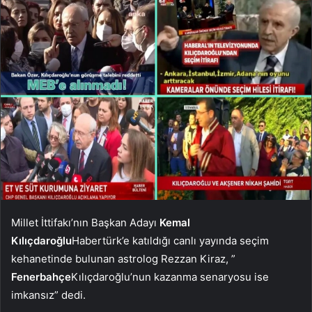
Millet İttifakı’nın Başkan Adayı
Kemal
Kılıçdaroğlu
Habertürk’e katıldığı canlı yayında seçim
kehanetinde bulunan astrolog Rezzan Kiraz, ”
Fenerbahçe
Kılıçdaroğlu’nun kazanma senaryosu ise
imkansız” dedi.