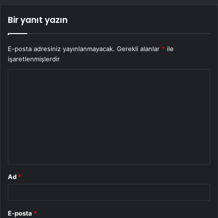
Bir yanıt yazın
E-posta adresiniz yayınlanmayacak.
Gerekli alanlar
*
ile
işaretlenmişlerdir
Y
o
r
u
m
*
Ad
*
E-posta
*