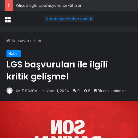
Kılıçdaroğlu operasyonu çekti! Genel merkezde çalışan 24 kişi işten çıkarıldı
Menü
Anasayfa
/
Haber
Haber
LGS başvuruları ile ilgili
kritik gelişme!
ÜMİT SAVĞA
Nisan 1, 2024
0
5
Bir dakikadan az