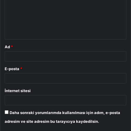
r
u
m
*
Ad
*
E-posta
*
İnternet sitesi
Daha sonraki yorumlarımda kullanılması için adım, e-posta
adresim ve site adresim bu tarayıcıya kaydedilsin.