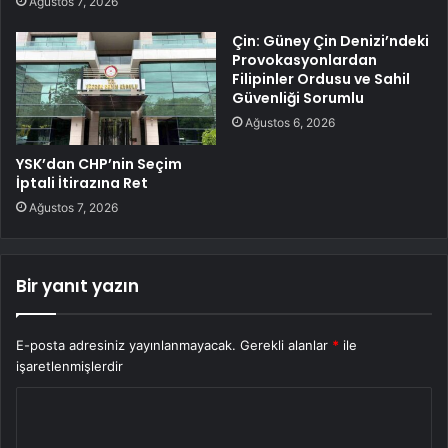
Ağustos 7, 2026
Çin: Güney Çin Denizi’ndeki
Provokasyonlardan
Filipinler Ordusu ve Sahil
Güvenliği Sorumlu
Ağustos 6, 2026
YSK’dan CHP’nin Seçim
İptali İtirazına Ret
Ağustos 7, 2026
Bir yanıt yazın
E-posta adresiniz yayınlanmayacak.
Gerekli alanlar
*
ile
işaretlenmişlerdir
Y
o