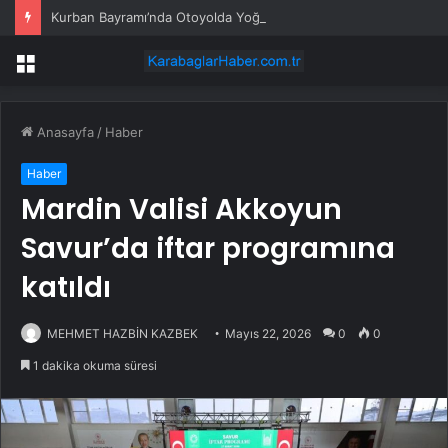
Kurban Bayramı’nda Otoyolda Yoğunluk
Menü
Anasayfa
/
Haber
Haber
Mardin Valisi Akkoyun
Savur’da iftar programına
katıldı
MEHMET HAZBİN KAZBEK
Mayıs 22, 2026
0
0
1 dakika okuma süresi