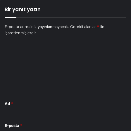
Bir yanıt yazın
E-posta adresiniz yayınlanmayacak.
Gerekli alanlar
*
ile
işaretlenmişlerdir
Y
o
r
u
m
*
Ad
*
E-posta
*