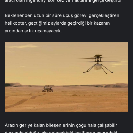
aracı olan Ingenuity, son kez veri aktarımı gerçekleştirdi.
Beklenenden uzun bir süre uçuş görevi gerçekleştiren
helikopter, geçtiğimiz aylarda geçirdiği bir kazanın
ardından artık uçamayacak.
Aracın geriye kalan bileşenlerinin çoğu hala çalışabilir
durumda olduğu için gelecekteki kaşiflerde çevredeki