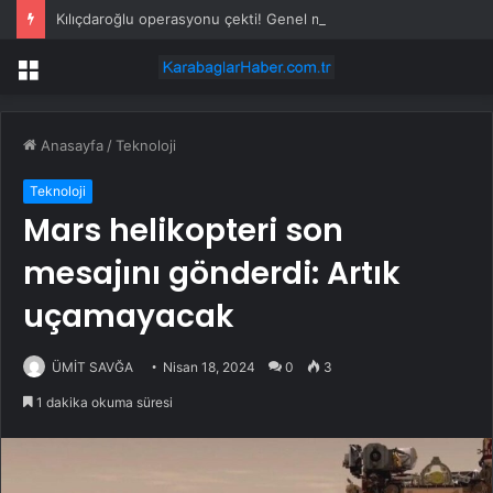
Kılıçdaroğlu operasyonu çekti! Genel merkezde çalışan 24 kişi işten çıkarıldı
Menü
Anasayfa
/
Teknoloji
Teknoloji
Mars helikopteri son
mesajını gönderdi: Artık
uçamayacak
ÜMİT SAVĞA
Nisan 18, 2024
0
3
1 dakika okuma süresi