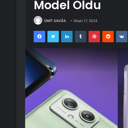
Model Oldu
ÜMİT SAVĞA
Nisan 17, 2024
Facebook
Twitter
LinkedIn
Tumblr
Pinterest
Reddit