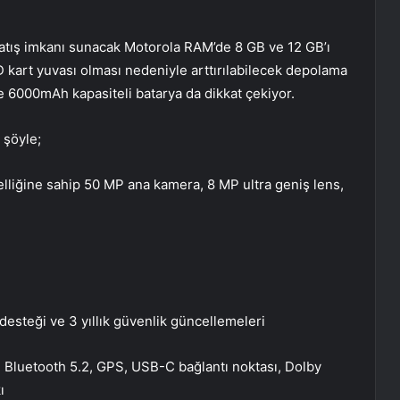
satış imkanı sunacak Motorola RAM’de 8 GB ve 12 GB’ı
D kart yuvası olması nedeniyle arttırılabilecek depolama
e 6000mAh kapasiteli batarya da dikkat çekiyor.
 şöyle;
lliğine sahip 50 MP ana kamera, 8 MP ultra geniş lens,
steği ve 3 yıllık güvenlik güncellemeleri
 6, Bluetooth 5.2, GPS, USB-C bağlantı noktası, Dolby
ı