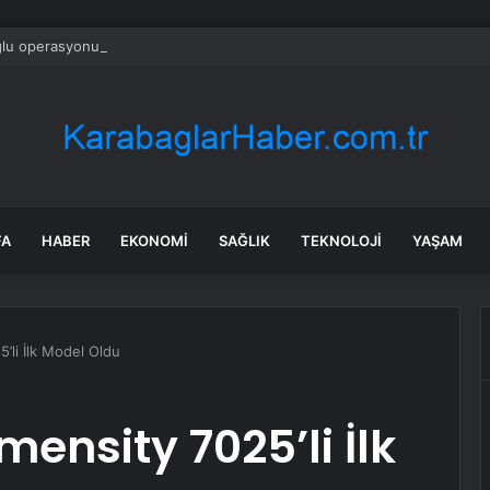
ğlu operasyonu çekti! Genel merkezde çalışan 24 kişi işten çıkarıldı
FA
HABER
EKONOMI
SAĞLIK
TEKNOLOJI
YAŞAM
’li İlk Model Oldu
ensity 7025’li İlk