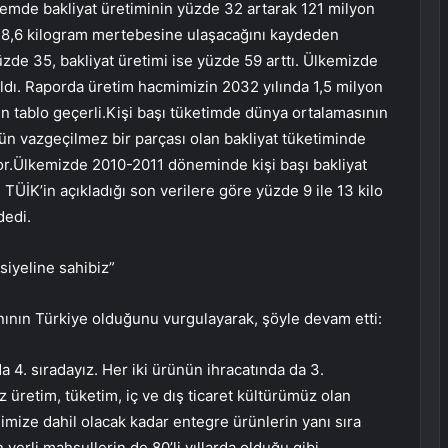
emde bakliyat üretiminin yüzde 32 artarak 121 milyon
şı 8,6 kilogram mertebesine ulaşacağını kaydeden
üzde 35, bakliyat üretimi ise yüzde 59 arttı. Ülkemizde
aldı. Raporda üretim hacmimizin 2032 yılında 1,5 milyon
n tablo geçerli.Kişi başı tüketimde dünya ortalamasının
 vazgeçilmez bir parçası olan bakliyat tüketiminde
or.Ülkemizde 2010-2011 döneminde kişi başı bakliyat
. TÜİK’in açıkladığı son verilere göre yüzde 9 ile 13 kilo
dedi.
siyeline sahibiz”
nının Türkiye olduğunu vurgulayarak, şöyle devam etti:
4. sıradayız. Her iki ürünün ihracatında da 3.
 üretim, tüketim, iç ve dış ticaret kültürümüz olan
imize dahil olacak kadar entegre ürünlerin yanı sıra
n yerli mahsullerin de 80’li yıllarda olduğu gibi