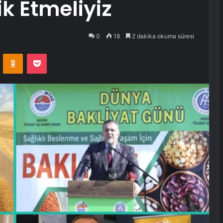
k Etmeliyiz
0
18
2 dakika okuma süresi
VKontakte
Odnoklassniki
Pocket