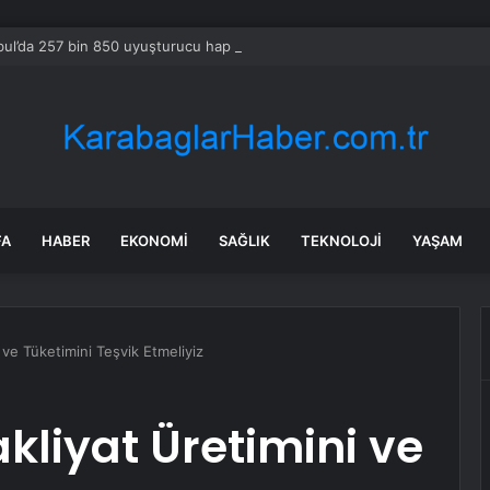
bul’da 257 bin 850 uyuşturucu hap ele geçirildi
FA
HABER
EKONOMI
SAĞLIK
TEKNOLOJI
YAŞAM
 ve Tüketimini Teşvik Etmeliyiz
kliyat Üretimini ve