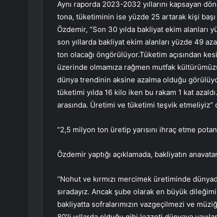
Aynı raporda 2023-2032 yıllarını kapsayan dön
tona, tüketiminin ise yüzde 25 artarak kişi ba
Özdemir, “Son 30 yılda bakliyat ekim alanları y
son yıllarda bakliyat ekim alanları yüzde 49 az
ton olacağı öngörülüyor.Tüketim açısından kesi
üzerinde olmamıza rağmen mutfak kültürümüzün
dünya trendinin aksine azalma olduğu görülüy
tüketimi yılda 16 kilo iken bu rakam 1 kat azaldı
arasında. Üretimi ve tüketimi teşvik etmeliyiz” 
“2,5 milyon ton üretip yarısını ihraç etme potan
Özdemir yaptığı açıklamada, bakliyatın anavata
“Nohut ve kırmızı mercimek üretiminde dünyada 
sıradayız. Ancak şube olarak en büyük dileğimiz
bakliyatta sofralarımızın vazgeçilmezi ve müziğ
80’li yıllarda olduğu gibi lezzeti dünyaya yayıla