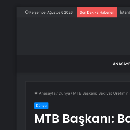
İstan
Perşembe, Ağustos 6 2026
Son Dakika Haberleri
ANASAY
Anasayfa
/
Dünya
/
MTB Başkanı: Bakliyat Üretimini
Dünya
MTB Başkanı: Ba