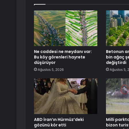
Ne caddesi ne meydanı var:
Betonun ar
Bu köy görenleri hayrete
bin ağaç ş
düşürüyor
değiştirdi
Ağustos 5, 2026
Ağustos 5, 
ABD İran’ın Hürmüz’deki
Milli parkt
gözünü kör etti
bizon turis