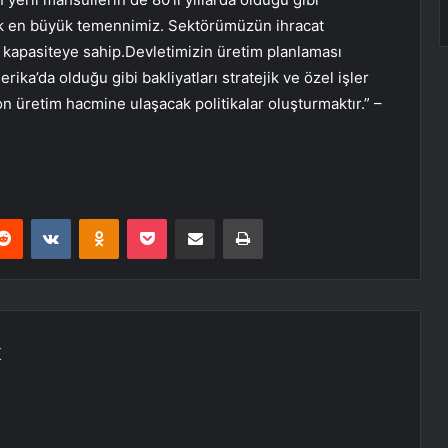
ak en büyük temennimiz. Sektörümüzün ihracat
 kapasiteye sahip.Devletimizin üretim planlaması
ka’da olduğu gibi bakliyatları stratejik ve özel işler
n üretim hacmine ulaşacak politikalar oluşturmaktır.” –
erest
Reddit
VKontakte
Odnoklassniki
Pocket
E-Posta ile paylaş
Yazdır
K