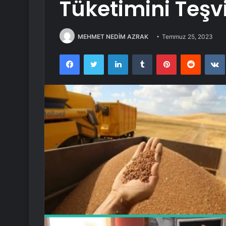
Tüketimini Teşvi
MEHMET NEDİM AZRAK
Temmuz 25, 2023
Facebook
Twitter
LinkedIn
Tumblr
Pinterest
Reddit