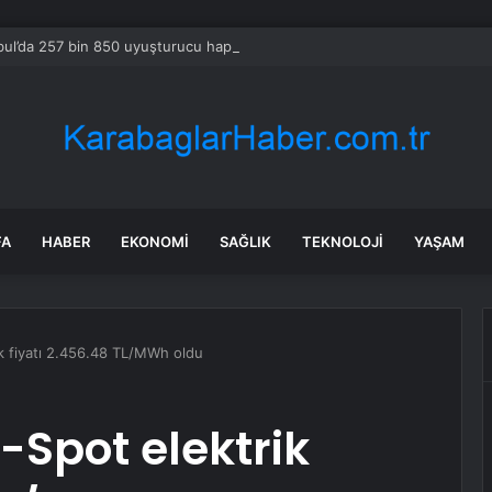
bul’da 257 bin 850 uyuşturucu hap ele geçirildi
FA
HABER
EKONOMI
SAĞLIK
TEKNOLOJI
YAŞAM
k fiyatı 2.456.48 TL/MWh oldu
Spot elektrik