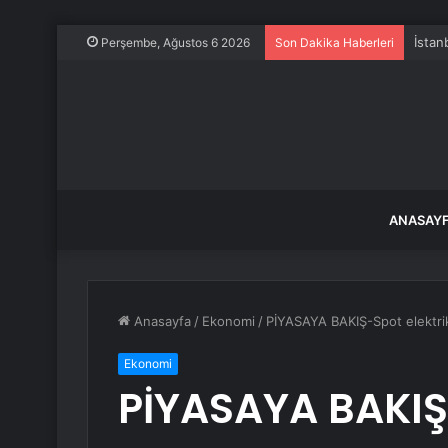
İstan
Perşembe, Ağustos 6 2026
Son Dakika Haberleri
ANASAY
Anasayfa
/
Ekonomi
/
PİYASAYA BAKIŞ-Spot elektri
Ekonomi
PİYASAYA BAKIŞ-