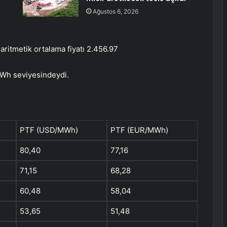
Ağustos 6, 2026
 aritmetik ortalama fiyatı 2.456.97
MWh seviyesindeydi.
PTF (USD/MWh)
PTF (EUR/MWh)
80,40
77,16
71,15
68,28
60,48
58,04
53,65
51,48