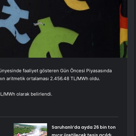
 bünyesinde faaliyet gösteren Gün Öncesi Piyasasında
arının aritmetik ortalaması 2.456.48 TL/MWh oldu.
 TL/MWh olarak belirlendi.
Saruhanlı’da ayda 26 bin ton
mıcır üretilecek tesis açıldı