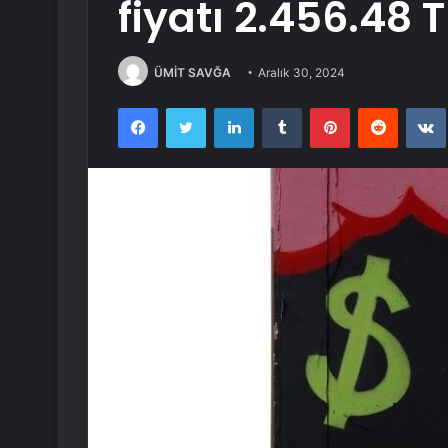
fiyatı 2.456.48
ÜMİT SAVĞA
Aralık 30, 2024
Facebook
Twitter
LinkedIn
Tumblr
Pinterest
Reddit