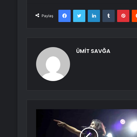
Facebook
Twitter
LinkedIn
Tumblr
Pint
Paylaş
ÜMİT SAVĞA