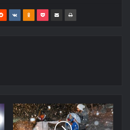
erest
Reddit
VKontakte
Odnoklassniki
Pocket
E-Posta ile paylaş
Yazdır