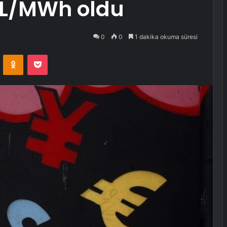
 TL/MWh oldu
0
0
1 dakika okuma süresi
VKontakte
Odnoklassniki
Pocket