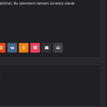
lirler. Bu işlemlerin tamamı ücretsiz olarak
erest
Reddit
VKontakte
Odnoklassniki
Pocket
E-Posta ile paylaş
Yazdır
K