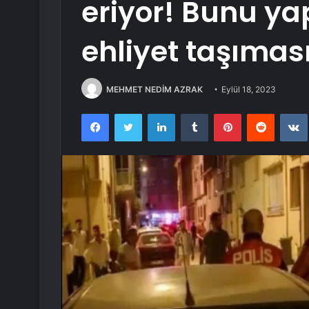
eriyor! Bunu ya
ehliyet taşımas
MEHMET NEDİM AZRAK
Eylül 18, 2023
Facebook
Twitter
LinkedIn
Tumblr
Pinterest
Reddit