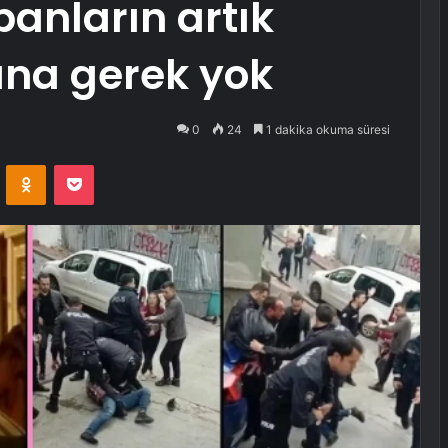
panların artık
ına gerek yok
0
24
1 dakika okuma süresi
VKontakte
Odnoklassniki
Pocket