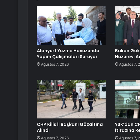
Alanyurt Yüzme Havuzunda
Bakan Gök
Yapım Çalışmaları Sürüyor
Huzurevi Aç
Ağustos 7, 2026
Ağustos 7, 
CHP Kilis İl Başkanı Gözaltına
YSK’dan CH
Alındı
İtirazına R
Ağustos 7, 2026
Ağustos 7, 