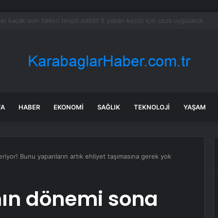
ayramı’nda Otoyolda Yoğunluk
FA
HABER
EKONOMI
SAĞLIK
TEKNOLOJI
YAŞAM
 eriyor! Bunu yapanların artık ehliyet taşımasına gerek yok
ının dönemi sona