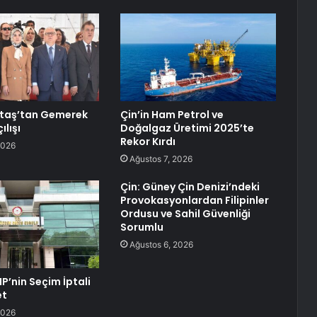
taş’tan Gemerek
Çin’in Ham Petrol ve
ılışı
Doğalgaz Üretimi 2025’te
Rekor Kırdı
2026
Ağustos 7, 2026
Çin: Güney Çin Denizi’ndeki
Provokasyonlardan Filipinler
Ordusu ve Sahil Güvenliği
Sorumlu
Ağustos 6, 2026
P’nin Seçim İptali
et
2026