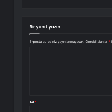
Bir yanıt yazın
E-posta adresiniz yayınlanmayacak.
Gerekli alanlar
*
i
Y
o
r
u
m
*
Ad
*