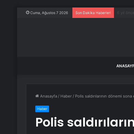
Kurban B
Cuma, Ağustos 7 2026
Son Dakika Haberleri
ANASAY
Anasayfa
/
Haber
/
Polis saldırılarının dönemi sona
Haber
Polis saldırılar