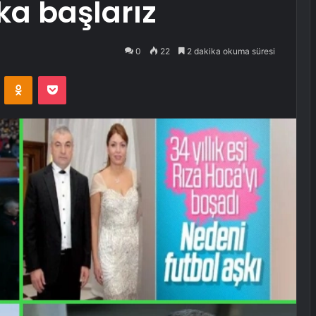
a başlarız
0
22
2 dakika okuma süresi
VKontakte
Odnoklassniki
Pocket