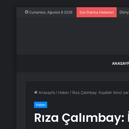
Dünya
Cumartesi, Ağustos 8 2026
Son Dakika Haberleri
ANASAY
Anasayfa
/
Haber
/
Rıza Çalımbay: İnşallah ikinci y
Haber
Rıza Çalımbay: İ