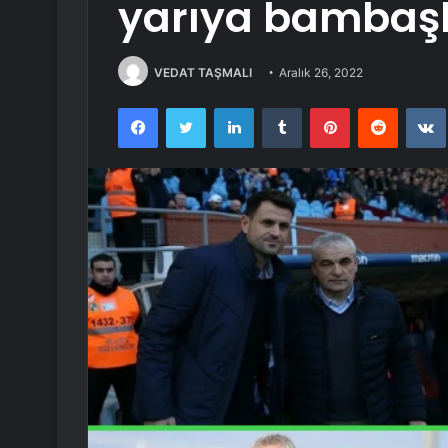
yarıya bambaşk
VEDAT TAŞMALI
Aralık 26, 2022
Facebook
Twitter
LinkedIn
Tumblr
Pinterest
Reddit