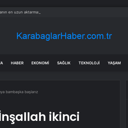
nın en uzun aktarmasız uçuşunda tarihi rekor: 24 saatten fazla havada k
FA
HABER
EKONOMI
SAĞLIK
TEKNOLOJI
YAŞAM
arıya bambaşka başlarız
nşallah ikinci