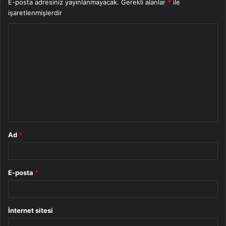
E-posta adresiniz yayınlanmayacak.
Gerekli alanlar
*
ile
işaretlenmişlerdir
Y
o
r
u
m
*
Ad
*
E-posta
*
İnternet sitesi