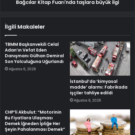
Bağcılar Kitap Fuarı'nda taşlara büyük ilgi
İlgili Makaleler
TBMM Başkanvekili Celal
Adan’ın Vefat Eden
Danışmanı Gülhan Demiral
Son Yolculuğuna Uğurlandı
Ağustos 6, 2026
İstanbul’da ‘kimyasal
madde’ alarmı: Fabrikada
işçiler tahliye edildi
Ağustos 6, 2026
CHP’li Akbulut: “Motorinin
Bu Fiyatlara Ulaşması
Demek İğneden İpliğe Her
Şeyin Pahalanması Demek”