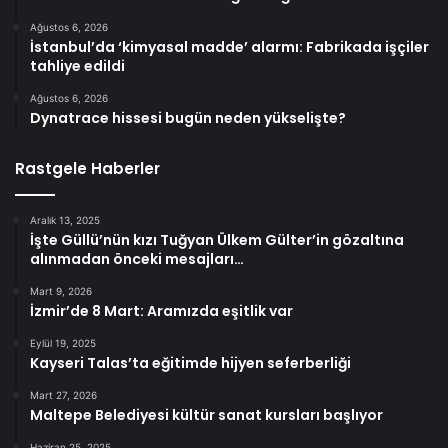
Ağustos 6, 2026
İstanbul’da ‘kimyasal madde’ alarmı: Fabrikada işçiler
tahliye edildi
Ağustos 6, 2026
Dynatrace hissesi bugün neden yükselişte?
Rastgele Haberler
Aralık 13, 2025
İşte Güllü’nün kızı Tuğyan Ülkem Gülter’in gözaltına
alınmadan önceki mesajları…
Mart 9, 2026
İzmir’de 8 Mart: Aramızda eşitlik var
Eylül 19, 2025
Kayseri Talas’ta eğitimde hijyen seferberliği
Mart 27, 2026
Maltepe Belediyesi kültür sanat kursları başlıyor
Haziran 25, 2025