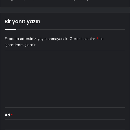
Bir yanıt yazın
E-posta adresiniz yayınlanmayacak.
Gerekli alanlar
*
ile
işaretlenmişlerdir
Y
o
r
u
m
*
Ad
*