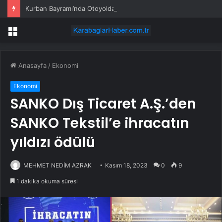
Kurban Bayramı’nda Otoyolda Yoğunluk
Menü
Anasayfa
/
Ekonomi
Ekonomi
SANKO Dış Ticaret A.Ş.’den
SANKO Tekstil’e ihracatın
yıldızı ödülü
MEHMET NEDİM AZRAK
Kasım 18, 2023
0
9
1 dakika okuma süresi