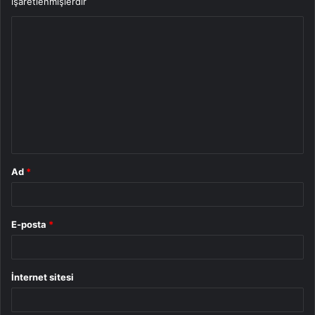
işaretlenmişlerdir
Y
o
r
u
m
*
Ad
*
E-posta
*
İnternet sitesi