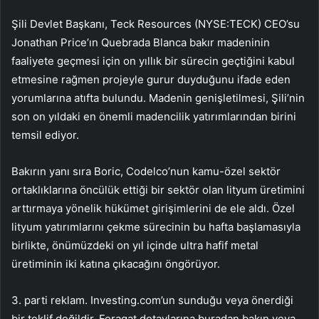
Şili Devlet Başkanı, Teck Resources (NYSE:TECK) CEO’su
Jonathan Price’ın Quebrada Blanca bakır madeninin
faaliyete geçmesi için on yıllık bir sürecin geçtiğini kabul
etmesine rağmen projeyle gurur duyduğunu ifade eden
yorumlarına atıfta bulundu. Madenin genişletilmesi, Şili’nin
son on yıldaki en önemli madencilik yatırımlarından birini
temsil ediyor.
Bakırın yanı sıra Boric, Codelco’nun kamu-özel sektör
ortaklıklarına öncülük ettiği bir sektör olan lityum üretimini
arttırmaya yönelik hükümet girişimlerini de ele aldı. Özel
lityum yatırımlarını çekme sürecinin bu hafta başlamasıyla
birlikte, önümüzdeki on yıl içinde ultra hafif metal
üretiminin iki katına çıkacağını öngörüyor.
3. parti reklam. Investing.com’un sunduğu veya önerdiği
bir teklif değildir. Feragat detaylarına
buradan
bakın veya