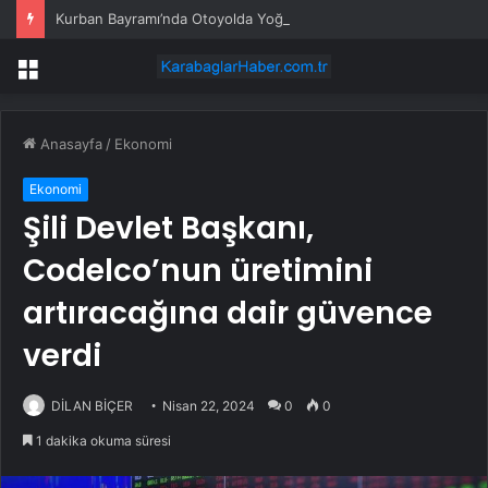
Kurban Bayramı’nda Otoyolda Yoğunluk
Menü
Anasayfa
/
Ekonomi
Ekonomi
Şili Devlet Başkanı,
Codelco’nun üretimini
artıracağına dair güvence
verdi
DİLAN BİÇER
Nisan 22, 2024
0
0
1 dakika okuma süresi