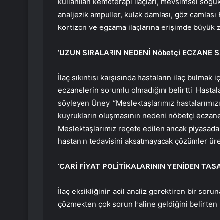
kullanılan kemoterapi ilaçları, mevsimsel soğuk a
analjezik ampuller, kulak damlası, göz damlası 
kortizon ve egzama ilaçlarına erişimde büyük z
‘UZUN SIRALARIN NEDENİ Nöbetçi ECZANE SAY
İlaç sıkıntısı karşısında hastaların ilaç bulmak i
eczanelerin sorumlu olmadığını belirtti. Hastal
söyleyen Üney, “Meslektaşlarımız hastalarımızın
kuyrukların oluşmasının nedeni nöbetçi eczane 
Meslektaşlarımız reçete edilen ancak piyasada 
hastanın tedavisini aksatmayacak çözümler üre
‘CARİ FİYAT POLİTİKALARININ YENİDEN TA
İlaç eksikliğinin acil analiz gerektiren bir sor
çözmekten çok sorun haline geldiğini belirten 