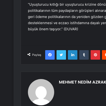
“Uyuşturucu kıtlığı bir uyuşturucu krizine dön
politikalarının tüm paydaşların görüşleri alına
geri ödeme politikalarının da yeniden gözden ge
desteklenmesi ve eczacı istihdamına dayalı yeni
büyük önem taşıyor.” (DUVAR)
Facebook
Twitter
LinkedIn
Tumblr
Pint
Paylaş
MEHMET NEDİM AZRA