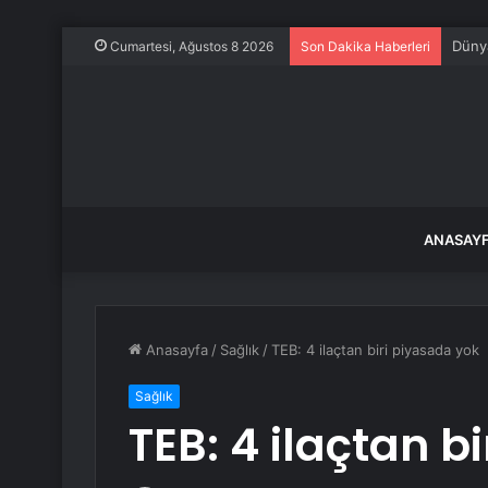
Dünya
Cumartesi, Ağustos 8 2026
Son Dakika Haberleri
ANASAY
Anasayfa
/
Sağlık
/
TEB: 4 ilaçtan biri piyasada yok
Sağlık
TEB: 4 ilaçtan b