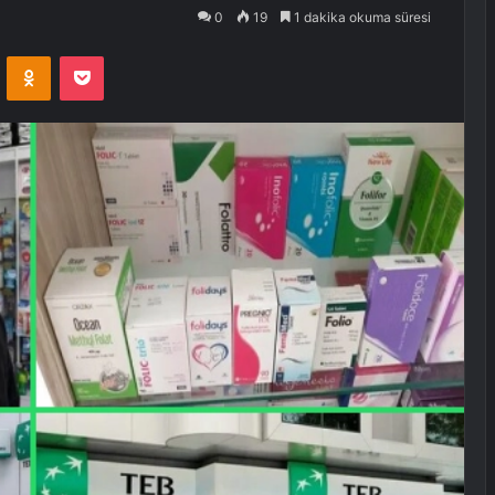
0
19
1 dakika okuma süresi
VKontakte
Odnoklassniki
Pocket