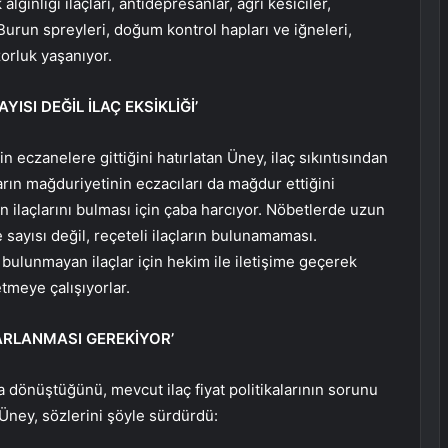
lgınlığı ilaçları, antidepresanlar, ağrı kesiciler,
Burun spreyleri, doğum kontrol hapları ve iğneleri,
orluk yaşanıyor.
ISI DEĞİL İLAÇ EKSİKLİĞİ’
çin eczanelere gittiğini hatırlatan Üney, ilaç sıkıntısından
arın mağduriyetinin eczacıları da mağdur ettiğini
 ilaçlarını bulması için çaba harcıyor. Nöbetlerde uzun
sayısı değil, reçeteli ilaçların bulunamaması.
bulunmayan ilaçlar için hekim ile iletişime geçerek
tmeye çalışıyorlar.
SARLANMASI GEREKİYOR’
una dönüştüğünü, mevcut ilaç fiyat politikalarının sorunu
Üney, sözlerini şöyle sürdürdü: