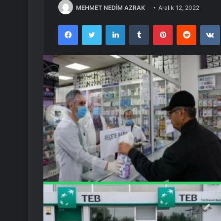
MEHMET NEDİM AZRAK
Aralık 12, 2022
Facebook
Twitter
LinkedIn
Tumblr
Pinterest
Reddit