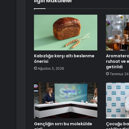
İlgili Makaleler
Kabızlığa karşı altı beslenme
Aromaterap
önerisi
ruhsat ve 
getirildi
Ağustos 3, 2026
Temmuz 24
Gençliğin sırrı bu molekülde
Çocuğu ba