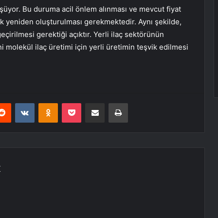
üşüyor. Bu duruma acil önlem alınması ve mevcut fiyat
rak yeniden oluşturulması gerekmektedir. Aynı şekilde,
çirilmesi gerektiği açıktır. Yerli ilaç sektörünün
 molekül ilaç üretimi için yerli üretimin teşvik edilmesi
erest
Reddit
VKontakte
Odnoklassniki
Pocket
E-Posta ile paylaş
Yazdır
K