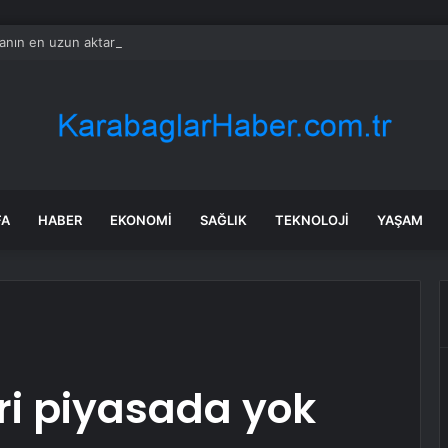
nın en uzun aktarmasız uçuşunda tarihi rekor: 24 saatten fazla havada k
FA
HABER
EKONOMI
SAĞLIK
TEKNOLOJI
YAŞAM
iri piyasada yok