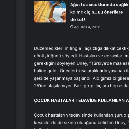
Ağustos sıcaklarında sağlıkl
kalmak için… Bu önerilere
dikkat!
Ağustos 4, 2026
Düzenledikleri mitingle ilaçsızlığa dikkat çekt
dönüştüğünü söyledi. Hastaları ve eczacıları m
gerektiğini söyleyen Üney, “Türkiye’de maalese
haline geldi. Önceleri kısa aralıklarla yaşanan i
şekilde yaşanmaya başlandı. Aldığımız bilgiler
25’ine ulaşılamıyor. Bazı grup ilaçlara hiç rastl
ÇOCUK HASTALAR TEDAVİDE KULLANILAN A
Çocuk hastaların tedavisinde kullanılan şurup ş
kesicilerde de sıkıntı olduğunu belirten Üney, 