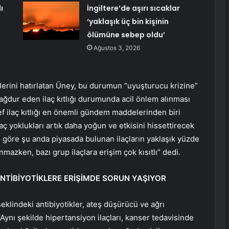
ı
İngiltere’de aşırı sıcaklar
‘yaklaşık üç bin kişinin
ölümüne sebep oldu’
Ağustos 3, 2026
iklerini hatırlatan Üney, bu durumun “uyuşturucu krizine”
ağdur eden ilaç kıtlığı durumunda acil önlem alınması
f ilaç kıtlığı en önemli gündem maddelerinden biri
laç yoklukları artık daha yoğun ve etkisini hissettirecek
e göre şu anda piyasada bulunan ilaçların yaklaşık yüzde
anmazken, bazı grup ilaçlara erişim çok kısıtlı” dedi.
NTİBİYOTİKLERE ERİŞİMDE SORUN YAŞIYOR
eklindeki antibiyotikler, ateş düşürücü ve ağrı
“Aynı şekilde hipertansiyon ilaçları, kanser tedavisinde