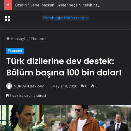
Özel’in “Genel başkanı üyeler seçsin” teklifine Kılıçdaroğlu’ndan yanıt
Menü
Anasayfa
/
Ekonomi
Ekonomi
Türk dizilerine dev destek:
Bölüm başına 100 bin dolar!
NURCAN BAYRAM
Mayıs 19, 2026
0
0
1 dakika okuma süresi