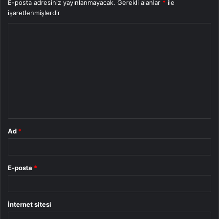
E-posta adresiniz yayınlanmayacak.
Gerekli alanlar
*
ile
işaretlenmişlerdir
Y
o
r
u
m
*
Ad
*
E-posta
*
İnternet sitesi