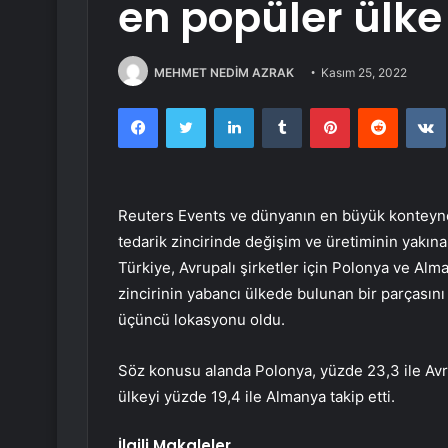
en popüler ülke
MEHMET NEDİM AZRAK
Kasım 25, 2022
Facebook
Twitter
LinkedIn
Tumblr
Pinterest
Reddit
Reuters Events ve dünyanın en büyük konteyner
tedarik zincirinde değişim ve üretiminin yakına
Türkiye, Avrupalı şirketler için Polonya ve Alm
zincirinin yabancı ülkede bulunan bir parçasın
üçüncü lokasyonu oldu.
Söz konusu alanda Polonya, yüzde 23,3 ile Avrup
ülkeyi yüzde 19,4 ile Almanya takip etti.
İlgili Makaleler