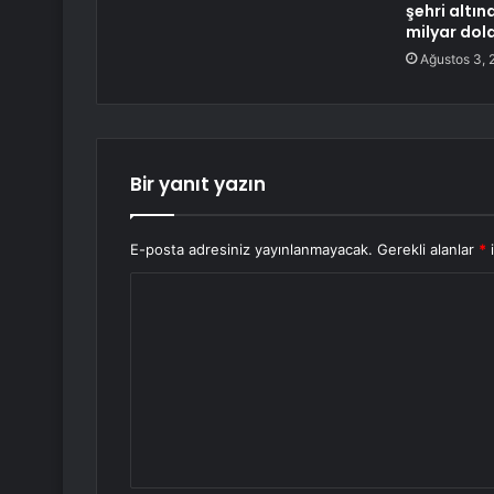
şehri altın
milyar dola
Ağustos 3, 
Bir yanıt yazın
E-posta adresiniz yayınlanmayacak.
Gerekli alanlar
*
i
Y
o
r
u
m
*