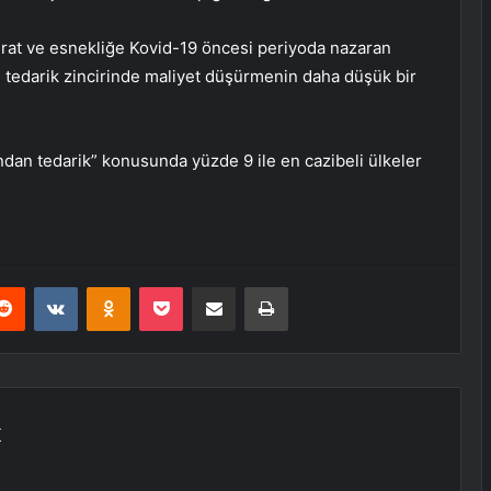
sürat ve esnekliğe Kovid-19 öncesi periyoda nazaran
çin tedarik zincirinde maliyet düşürmenin daha düşük bir
ından tedarik” konusunda yüzde 9 ile en cazibeli ülkeler
erest
Reddit
VKontakte
Odnoklassniki
Pocket
E-Posta ile paylaş
Yazdır
K