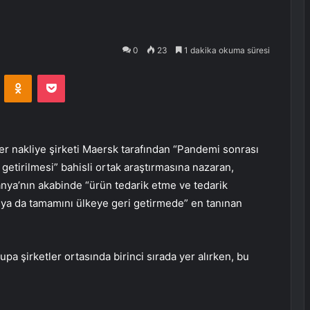
0
23
1 dakika okuma süresi
VKontakte
Odnoklassniki
Pocket
 nakliye şirketi Maersk tarafından “Pandemi sonrası
 getirilmesi” bahisli ortak araştırmasına nazaran,
anya’nın akabinde “ürün tedarik etme ve tedarik
ı ya da tamamını ülkeye geri getirmede” en tanınan
a şirketler ortasında birinci sırada yer alırken, bu