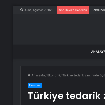
CHP Kilis
Cuma, Ağustos 7 2026
Son Dakika Haberleri
ANASAY
Anasayfa
/
Ekonomi
/
Türkiye tedarik zincirinde ü
Ekonomi
Türkiye tedarik