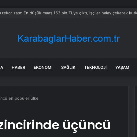
 İl Başkanı Gözaltına Alındı
FA
HABER
EKONOMI
SAĞLIK
TEKNOLOJI
YAŞAM
çüncü en popüler ülke
 zincirinde üçüncü