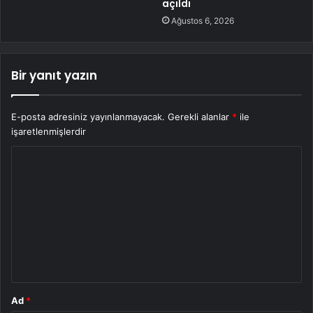
açıldı
Ağustos 6, 2026
Bir yanıt yazın
E-posta adresiniz yayınlanmayacak.
Gerekli alanlar
*
ile
işaretlenmişlerdir
Y
o
r
u
m
*
Ad
*