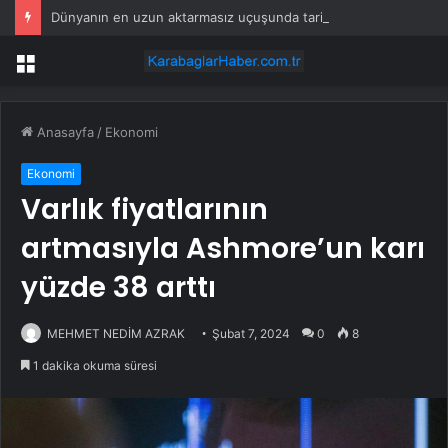
Dünyanın en uzun aktarmasız uçuşunda tarihi rekor: 24 saatten fazla havada kaldılar
Menü
Anasayfa
/
Ekonomi
Ekonomi
Varlık fiyatlarının
artmasıyla Ashmore’un karı
yüzde 38 arttı
MEHMET NEDİM AZRAK
Şubat 7, 2024
0
8
1 dakika okuma süresi