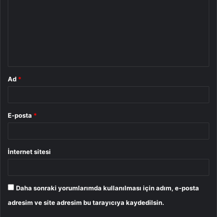
r
u
m
*
Ad
*
E-posta
*
İnternet sitesi
Daha sonraki yorumlarımda kullanılması için adım, e-posta
adresim ve site adresim bu tarayıcıya kaydedilsin.