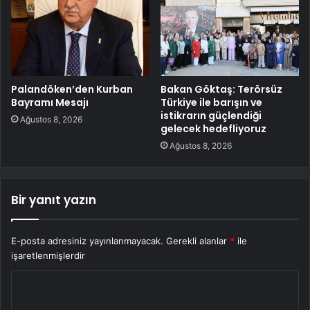
Palandöken’den Kurban
Bakan Göktaş: Terörsüz
Bayramı Mesajı
Türkiye ile barışın ve
istikrarın güçlendiği
Ağustos 8, 2026
gelecek hedefliyoruz
Ağustos 8, 2026
Bir yanıt yazın
E-posta adresiniz yayınlanmayacak.
Gerekli alanlar
*
ile
işaretlenmişlerdir
Y
o