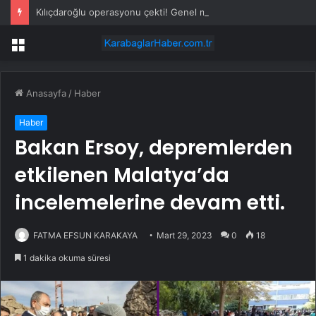
Kılıçdaroğlu operasyonu çekti! Genel merkezde çalışan 24 kişi işten çıkarıldı
Menü
Anasayfa
/
Haber
Haber
Bakan Ersoy, depremlerden
etkilenen Malatya’da
incelemelerine devam etti.
FATMA EFSUN KARAKAYA
Mart 29, 2023
0
18
1 dakika okuma süresi