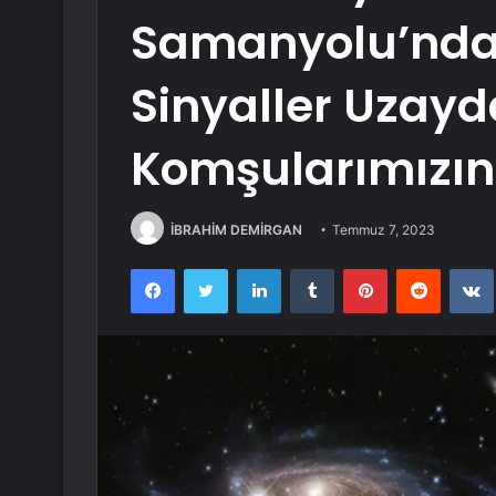
Samanyolu’ndak
Sinyaller Uzayd
Komşularımızın 
İBRAHİM DEMİRGAN
Temmuz 7, 2023
Facebook
Twitter
LinkedIn
Tumblr
Pinterest
Reddit