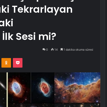
i Tekrarlayan
aki
İlk Sesi mi?
0
14
1 dakika okuma süresi
VKontakte
Odnoklassniki
Pocket