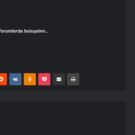
Yorumlarda buluşalım…
erest
Reddit
VKontakte
Odnoklassniki
Pocket
E-Posta ile paylaş
Yazdır