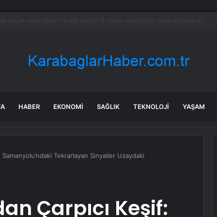
ayramı’nda Otoyolda Yoğunluk
FA
HABER
EKONOMI
SAĞLIK
TEKNOLOJI
YAŞAM
: Samanyolu’ndaki Tekrarlayan Sinyaller Uzaydaki
an Çarpıcı Keşif: