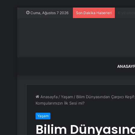
Kurban B
Cuma, Ağustos 7 2026
Son Dakika Haberleri
ANASAY
Anasayfa
/
Yaşam
/
Bilim Dünyasından Çarpıcı Keşif
Komşularımızın İlk Sesi mi?
Yaşam
Bilim Dünyasınd