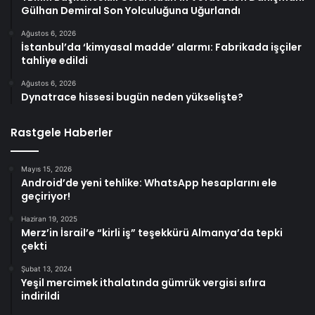
Gülhan Demiral Son Yolculuğuna Uğurlandı
Ağustos 6, 2026
İstanbul’da ‘kimyasal madde’ alarmı: Fabrikada işçiler
tahliye edildi
Ağustos 6, 2026
Dynatrace hissesi bugün neden yükselişte?
Rastgele Haberler
Mayıs 15, 2026
Android’de yeni tehlike: WhatsApp hesaplarını ele
geçiriyor!
Haziran 19, 2025
Merz’in İsrail’e “kirli iş” teşekkürü Almanya’da tepki
çekti
Şubat 13, 2024
Yeşil mercimek ithalatında gümrük vergisi sıfıra
indirildi