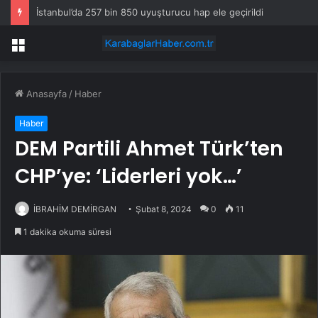
İstanbul’da 257 bin 850 uyuşturucu hap ele geçirildi
Menü
Anasayfa
/
Haber
Haber
DEM Partili Ahmet Türk’ten
CHP’ye: ‘Liderleri yok…’
İBRAHİM DEMİRGAN
Şubat 8, 2024
0
11
1 dakika okuma süresi