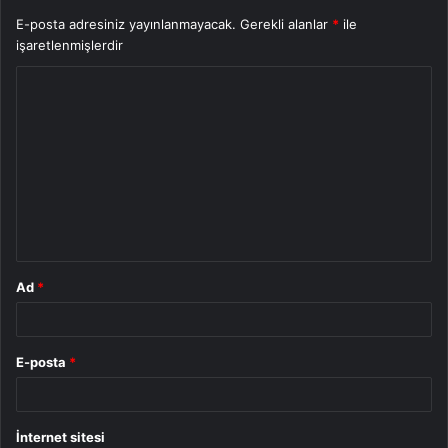
E-posta adresiniz yayınlanmayacak.
Gerekli alanlar
*
ile
işaretlenmişlerdir
Y
o
r
u
m
*
Ad
*
E-posta
*
İnternet sitesi