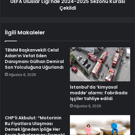
UEFA Uluslar Ligi'nde 2024-2025 Sezonu Kurası
Çekildi
İlgili Makaleler
TBMM Başkanvekili Celal
Adan’ın Vefat Eden
Danışmanı Gülhan Demiral
Son Yolculuğuna Uğurlandı
Ağustos 6, 2026
İstanbul’da ‘kimyasal
madde’ alarmı: Fabrikada
işçiler tahliye edildi
Ağustos 6, 2026
CHP’li Akbulut: “Motorinin
Bu Fiyatlara Ulaşması
Demek İğneden İpliğe Her
Şeyin Pahalanması Demek”