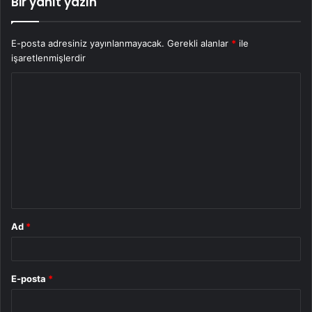
Bir yanıt yazın
E-posta adresiniz yayınlanmayacak.
Gerekli alanlar
*
ile
işaretlenmişlerdir
Y
o
r
u
m
*
Ad
*
E-posta
*