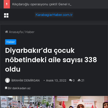
Kılıçdaroğlu operasyonu çekti! Genel merkezde çalışan 24 kişi işten çıkarıldı
Menü
Anasayfa
/
Haber
Haber
Diyarbakır’da çocuk
nöbetindeki aile sayısı 338
oldu
İBRAHİM DEMİRGAN
Aralık 13, 2022
0
21
Bir dakikadan az