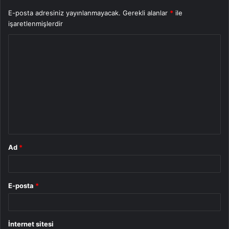
E-posta adresiniz yayınlanmayacak.
Gerekli alanlar
*
ile
işaretlenmişlerdir
Y
o
r
u
m
*
Ad
*
E-posta
*
İnternet sitesi