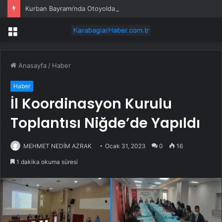
Kurban Bayramı’nda Otoyolda Yoğunluk
Menü
Anasayfa
/
Haber
Haber
İl Koordinasyon Kurulu
Toplantısı Niğde’de Yapıldı
MEHMET NEDİM AZRAK
Ocak 31, 2023
0
16
1 dakika okuma süresi