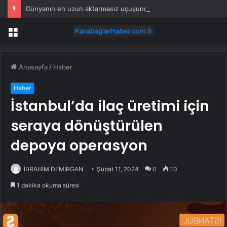
Dünyanın en uzun aktarmasız uçuşunda tarihi rekor: 24 saatten fazla havada kaldılar
Menü
Anasayfa
/
Haber
Haber
İstanbul’da ilaç üretimi için
seraya dönüştürülen
depoya operasyon
İBRAHİM DEMİRGAN
Şubat 11, 2024
0
10
1 dakika okuma süresi