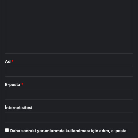
o
r
u
m
*
Ad
*
E-posta
*
İnternet sitesi
Daha sonraki yorumlarımda kullanılması için adım, e-posta