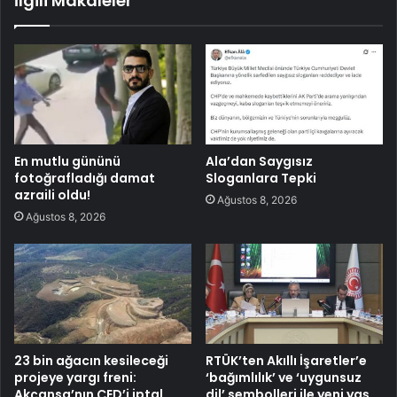
İlgili Makaleler
En mutlu gününü
Ala’dan Saygısız
fotoğrafladığı damat
Sloganlara Tepki
azraili oldu!
Ağustos 8, 2026
Ağustos 8, 2026
23 bin ağacın kesileceği
RTÜK’ten Akıllı İşaretler’e
projeye yargı freni:
‘bağımlılık’ ve ‘uygunsuz
Akçansa’nın ÇED’i iptal
dil’ sembolleri ile yeni yaş