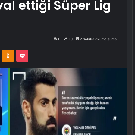
al ettiği Süper Lig
0
19
2 dakika okuma süresi
VKontakte
Odnoklassniki
Pocket