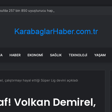
bul’da 257 bin 850 uyuşturucu hap ele geçirildi
FA
HABER
EKONOMI
SAĞLIK
TEKNOLOJI
YAŞAM
el, çalıştırmayı hayal ettiği Süper Lig devini açıkladı
raf! Volkan Demirel,