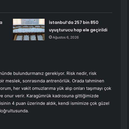
na
İstanbul’da 257 bin 850
uyuşturucu hap ele geçirildi
Ağustos 6, 2026
 önünde bulundurmanız gerekiyor. Risk nedir, risk
ir meslek, sonrasında antrenörlük. Orada tahminen
orum, her vakit omuzlarıma yük alıp onları taşımayı çok
ve onur verir. Karagümrük kadrosuna gittiğimizde
gisinin 4 puan üzerinde aldık, kendi ismimize çok güzel
doğrultusunda.