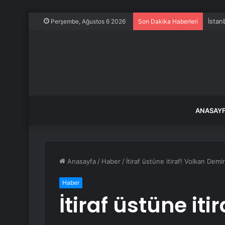
İstan
Perşembe, Ağustos 6 2026
Son Dakika Haberleri
ANASAY
Anasayfa
/
Haber
/
İtiraf üstüne itiraf! Volkan Demir
Haber
İtiraf üstüne iti