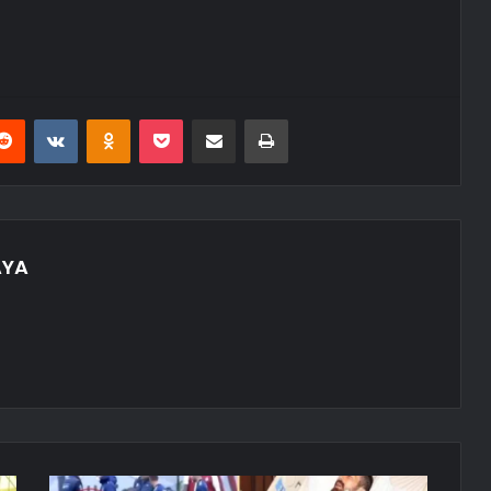
erest
Reddit
VKontakte
Odnoklassniki
Pocket
E-Posta ile paylaş
Yazdır
AYA