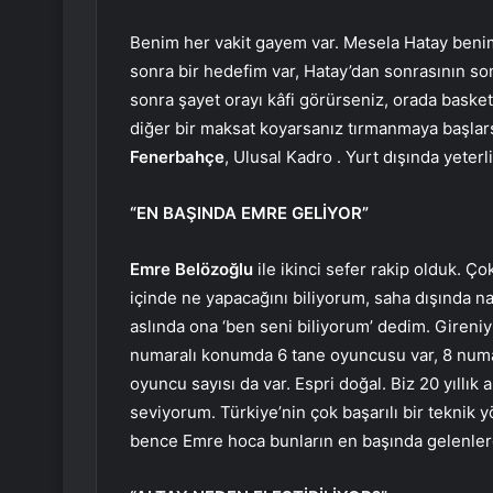
Benim her vakit gayem var. Mesela Hatay benim
sonra bir hedefim var, Hatay’dan sonrasının so
sonra şayet orayı kâfi görürseniz, orada baske
diğer bir maksat koyarsanız tırmanmaya başlar
Fenerbahçe
, Ulusal Kadro . Yurt dışında yeter
“EN BAŞINDA EMRE GELİYOR”
Emre Belözoğlu
ile ikinci sefer rakip olduk. Ço
içinde ne yapacağını biliyorum, saha dışında n
aslında ona ‘ben seni biliyorum’ dedim. Gireniyl
numaralı konumda 6 tane oyuncusu var, 8 num
oyuncu sayısı da var. Espri doğal. Biz 20 yıllık 
seviyorum. Türkiye’nin çok başarılı bir teknik y
bence Emre hoca bunların en başında gelenlerd