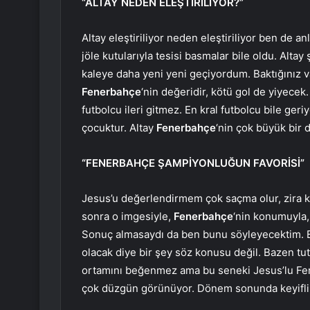
“ALTAY NEDEN ELEŞTİRİLİYOR?”
Altay eleştiriliyor neden eleştiriliyor ben de a
jöle kutularıyla tesisi basmalar bile oldu. Alta
kaleye daha yeni yeni geçiyordum. Baktığınız va
Fenerbahçe
‘nin değeridir, kötü gol de yiyecek.
futbolcu ileri gitmez. En kral futbolcu bile geri
çocuktur. Altay
Fenerbahçe
‘nin çok büyük bir d
“FENERBAHÇE ŞAMPİYONLUĞUN FAVORİSİ”
Jesus’u değerlendirmem çok saçma olur, zira k
sonra o imgesiyle,
Fenerbahçe
‘nin konumuyla,
Sonuç almasaydı da ben bunu söyleyecektim. Bi
olacak diye bir şey söz konusu değil. Bazen tu
ortamını beğenmez ama bu seneki Jesus’lu Fen
çok düzgün görünüyor. Dönem sonunda keyifli 