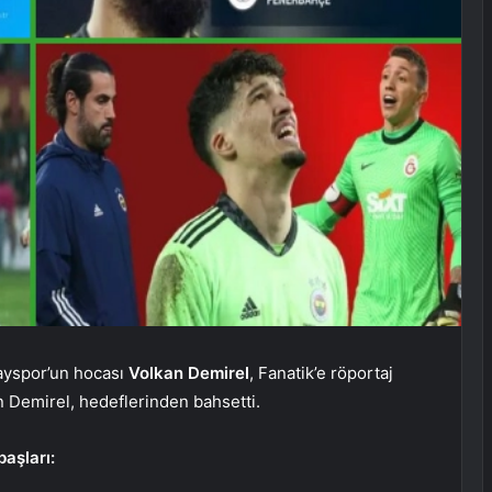
tayspor’un hocası
Volkan Demirel
, Fanatik’e röportaj
n Demirel, hedeflerinden bahsetti.
başları: