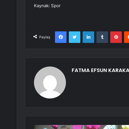
Kaynak: Spor
Facebook
Twitter
LinkedIn
Tumblr
Pint
Paylaş
FATMA EFSUN KARAK