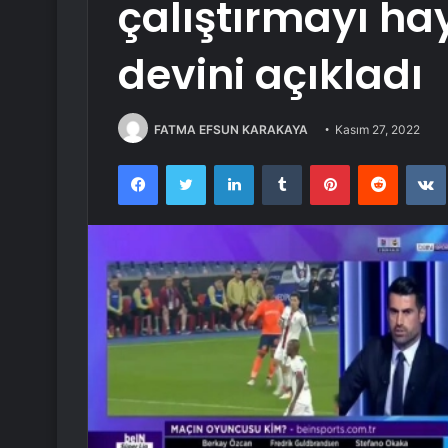
çalıştırmayı hay
devini açıkladı
FATMA EFSUN KARAKAYA
Kasım 27, 2022
Facebook
Twitter
LinkedIn
Tumblr
Pinterest
Reddit