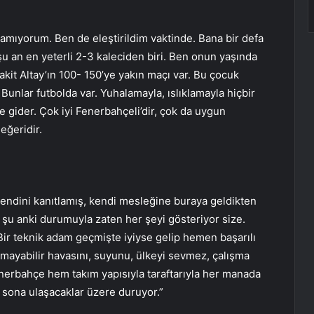
nlamıyorum. Ben de eleştirildim vaktinde. Bana bir defa
y şu an en yeterli 2-3 kaleciden biri. Ben onun yaşında
kit Altay’ın 100- 150’ye yakın maçı var. Bu çocuk
 Bunlar futbolda var. Yuhalamayla, ıslıklamayla hiçbir
ye gider. Çok iyi Fenerbahçeli’dir, çok da uygun
eğeridir.
endini kanıtlamış, kendi mesleğine buraya geldikten
 şu anki durumuyla zaten her şeyi gösteriyor size.
r teknik adam geçmişte iyiyse gelip hemen başarılı
tmayabilir havasını, suyunu, ülkeyi sevmez, çalışma
erbahçe hem takım yapısıyla taraftarıyla her manada
sona ulaşacaklar üzere duruyor.”