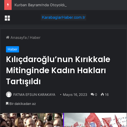
Kurban Bayramı’nda Otoyolda Yoğunluk
Menü
Anasayfa
/
Haber
Haber
Kılıçdaroğlu’nun Kırıkkale
Mitinginde Kadın Hakları
Tartışıldı
FATMA EFSUN KARAKAYA
Mayıs 16, 2023
0
16
Bir dakikadan az