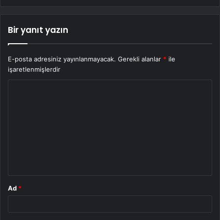
Bir yanıt yazın
E-posta adresiniz yayınlanmayacak.
Gerekli alanlar
*
ile
işaretlenmişlerdir
Y
o
r
u
m
*
Ad
*