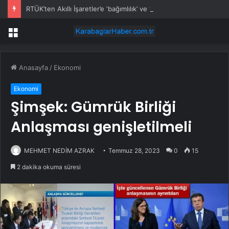
RTÜK’ten Akıllı İşaretler’e ‘bağımlılık’ ve ‘uygunsuz dil’ sembolleri ile yeni yaş kategorileri
Menü
Anasayfa
/
Ekonomi
Ekonomi
Şimşek: Gümrük Birliği
Anlaşması genişletilmeli
MEHMET NEDİM AZRAK
Temmuz 28, 2023
0
15
2 dakika okuma süresi