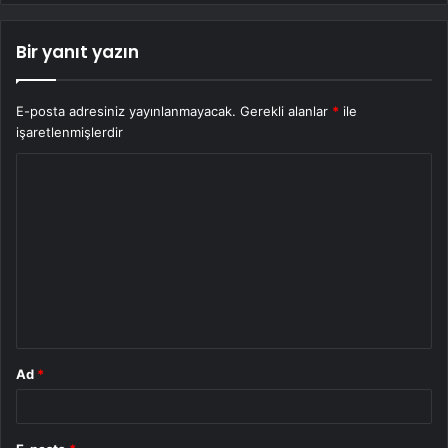
Bir yanıt yazın
E-posta adresiniz yayınlanmayacak.
Gerekli alanlar
*
ile
işaretlenmişlerdir
Y
o
r
u
m
*
Ad
*