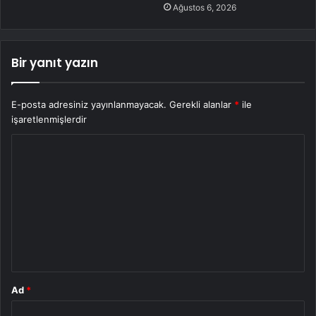
Ağustos 6, 2026
Bir yanıt yazın
E-posta adresiniz yayınlanmayacak.
Gerekli alanlar
*
ile
işaretlenmişlerdir
Y
o
r
u
m
*
Ad
*