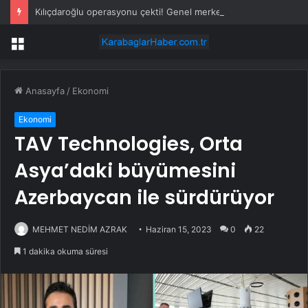
Kılıçdaroğlu operasyonu çekti! Genel merkezde çalışan 24 kişi işten çıkarıldı
Menü
Anasayfa
/
Ekonomi
Ekonomi
TAV Technologies, Orta
Asya’daki büyümesini
Azerbaycan ile sürdürüyor
MEHMET NEDİM AZRAK
Haziran 15, 2023
0
22
1 dakika okuma süresi