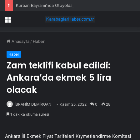
Kurban Bayramı’nda Otoyolda Yoğunluk
Menü
Anasayfa
/
Haber
Haber
Zam teklifi kabul edildi:
Ankara’da ekmek 5 lira
olacak
İBRAHİM DEMİRGAN
Kasım 25, 2022
0
28
1 dakika okuma süresi
Ankara İli Ekmek Fiyat Tarifeleri Kıymetlendirme Komitesi