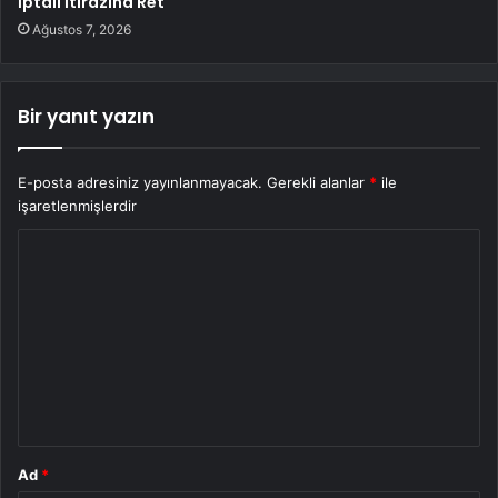
İptali İtirazına Ret
Ağustos 7, 2026
Bir yanıt yazın
E-posta adresiniz yayınlanmayacak.
Gerekli alanlar
*
ile
işaretlenmişlerdir
Y
o
r
u
m
*
Ad
*