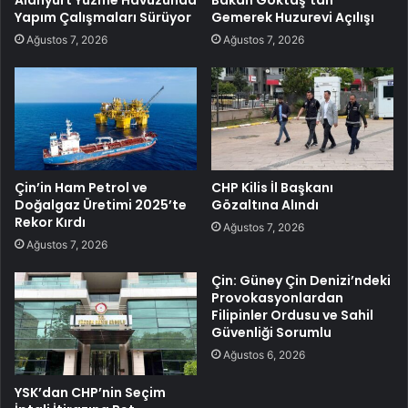
Alanyurt Yüzme Havuzunda
Bakan Göktaş’tan
Yapım Çalışmaları Sürüyor
Gemerek Huzurevi Açılışı
Ağustos 7, 2026
Ağustos 7, 2026
Çin’in Ham Petrol ve
CHP Kilis İl Başkanı
Doğalgaz Üretimi 2025’te
Gözaltına Alındı
Rekor Kırdı
Ağustos 7, 2026
Ağustos 7, 2026
Çin: Güney Çin Denizi’ndeki
Provokasyonlardan
Filipinler Ordusu ve Sahil
Güvenliği Sorumlu
Ağustos 6, 2026
YSK’dan CHP’nin Seçim